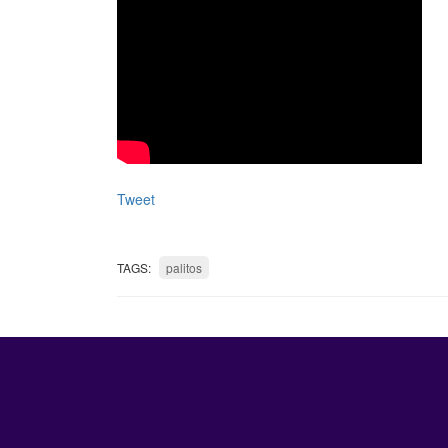
Tweet
TAGS:
palitos