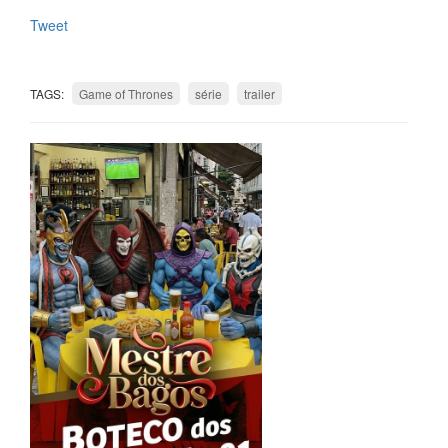
Tweet
TAGS:
Game of Thrones
série
trailer