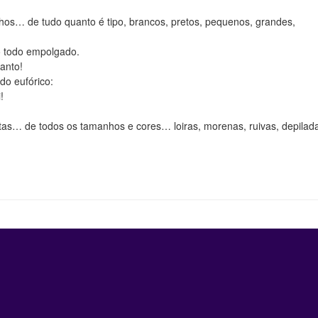
hos… de tudo quanto é tipo, brancos, pretos, pequenos, grandes,
o todo empolgado.
anto!
do eufórico:
!
tas… de todos os tamanhos e cores… loiras, morenas, ruivas, depilad