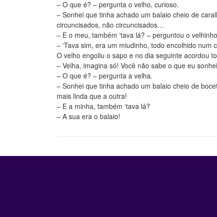
– O que é? – pergunta o velho, curioso.
– Sonhei que tinha achado um balaio cheio de caral
circuncisados, não circuncisados…
– E o meu, também ‘tava lá? – perguntou o velhinh
– ‘Tava sim, era um miudinho, todo encolhido num c
O velho engoliu o sapo e no dia seguinte acordou to
– Velha, imagina só! Você não sabe o que eu sonhei
– O que é? – pergunta a velha.
– Sonhei que tinha achado um balaio cheio de boce
mais linda que a outra!
– E a minha, também ‘tava lá?
– A sua era o balaio!