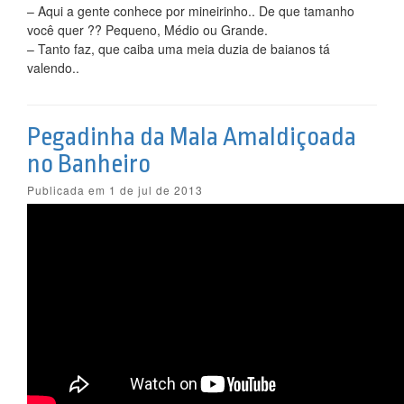
– Aqui a gente conhece por mineirinho.. De que tamanho
você quer ?? Pequeno, Médio ou Grande.
– Tanto faz, que caiba uma meia duzia de baianos tá
valendo..
Pegadinha da Mala Amaldiçoada
no Banheiro
Publicada em 1 de jul de 2013