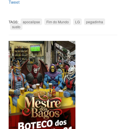
Tweet
TAGS:
apocalipse
Fim do Mundo
LG
pegadinha
susto