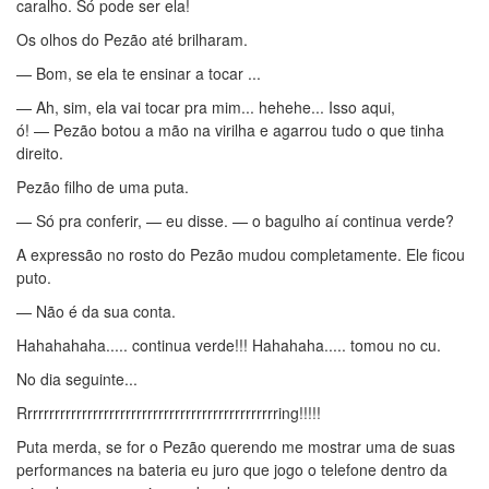
caralho. Só pode ser ela!
Os olhos do Pezão até brilharam.
— Bom, se ela te ensinar a tocar ...
— Ah, sim, ela vai tocar pra mim... hehehe... Isso aqui,
ó! — Pezão botou a mão na virilha e agarrou tudo o que tinha
direito.
Pezão filho de uma puta.
— Só pra conferir, — eu disse. — o bagulho aí continua verde?
A expressão no rosto do Pezão mudou completamente. Ele ficou
puto.
— Não é da sua conta.
Hahahahaha..... continua verde!!! Hahahaha..... tomou no cu.
No dia seguinte...
Rrrrrrrrrrrrrrrrrrrrrrrrrrrrrrrrrrrrrrrrrrrrrrring!!!!!
Puta merda, se for o Pezão querendo me mostrar uma de suas
performances na bateria eu juro que jogo o telefone dentro da