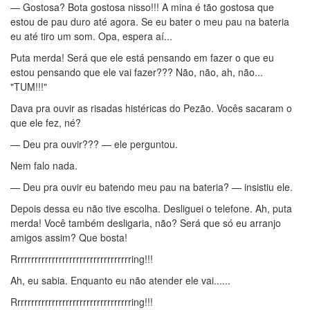
— Gostosa? Bota gostosa nisso!!! A mina é tão gostosa que
estou de pau duro até agora. Se eu bater o meu pau na bateria
eu até tiro um som. Opa, espera aí...
Puta merda! Será que ele está pensando em fazer o que eu
estou pensando que ele vai fazer??? Não, não, ah, não...
"TUM!!!"
Dava pra ouvir as risadas histéricas do Pezão. Vocês sacaram o
que ele fez, né?
— Deu pra ouvir??? — ele perguntou.
Nem falo nada.
— Deu pra ouvir eu batendo meu pau na bateria? — insistiu ele.
Depois dessa eu não tive escolha. Desliguei o telefone. Ah, puta
merda! Você também desligaria, não? Será que só eu arranjo
amigos assim? Que bosta!
Rrrrrrrrrrrrrrrrrrrrrrrrrrrrrrrrrring!!!
Ah, eu sabia. Enquanto eu não atender ele vai......
Rrrrrrrrrrrrrrrrrrrrrrrrrrrrrrrrrring!!!