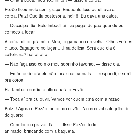
Pezão ficou meio sem-graça. Enquanto isso eu olhava a
coroa. Putz! Que tia gostosona, hein!!! Eu dava uns catos.
— Desculpa, tia. Este imbecil aí fica pagando pau quando eu
começo a tocar.
A coroa olhou pra mim. Meu, to gamando na velha. Olhos verdes
e tudo. Bagageiro no lugar... Uma delícia. Será que ela é
solteirona? hehehehe
— Não faça isso com o meu sobrinho favorito. — disse ela.
— Então pede pra ele não tocar nunca mais. — respondi, e sorri
pra coroa.
Ela também sorriu, e olhou para o Pezão.
— Toca aí pra eu ouvir. Vamos ver quem está com a razão.
Putz!!! Agora o Pezão tomou no cuzão. A coroa vai sair gritando
do quarto.
— Com todo o prazer, tia. — disse Pezão, todo
animado, brincando com a baqueta.