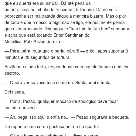
que eu queria era sumir dali. Dá até pena da
bateria, novinha, cheia de frescuras, brilhando. Dá dó ver a
pobrezinha ser maltratada daquela maneira bizarra. Mas o pior
de tudo é que o nosso amigo não se liga, ele realmente pensa
que está arrasando, fica naquele "tum tum ta tum tum" sem parar
e acha que está tocando Enter Sandman do
Metallica. Putz!!! Que dureza.
— Pára, pára, puta que o pariu, pára!!! — gritei, após suportar 3
minutos e 20 segundos de tortura.
Pezão me olhou torto, respondendo com aquele famoso dedinho
escroto.
— Quero ver se você toca como eu. Senta aqui e tenta.
Dei risada.
— Porra, Pezão, qualquer macaco de zoológico deve tocar
melhor que você.
— Ah, pega isso aqui e enfia no... — Pezão segurava a baqueta.
De repente uma coroa gostosa entrou no quarto.
— Olha a boca, meu sobrinho!!! — disse a coroa.