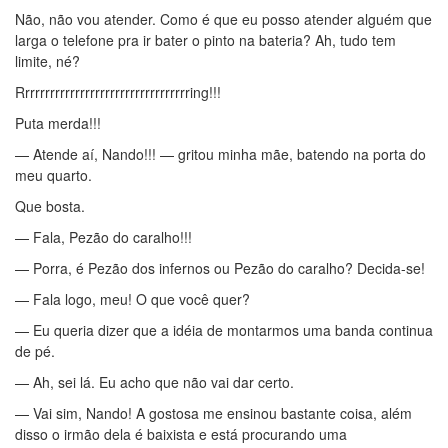
Não, não vou atender. Como é que eu posso atender alguém que
larga o telefone pra ir bater o pinto na bateria? Ah, tudo tem
limite, né?
Rrrrrrrrrrrrrrrrrrrrrrrrrrrrrrrrrring!!!
Puta merda!!!
— Atende aí, Nando!!! — gritou minha mãe, batendo na porta do
meu quarto.
Que bosta.
— Fala, Pezão do caralho!!!
— Porra, é Pezão dos infernos ou Pezão do caralho? Decida-se!
— Fala logo, meu! O que você quer?
— Eu queria dizer que a idéia de montarmos uma banda continua
de pé.
— Ah, sei lá. Eu acho que não vai dar certo.
— Vai sim, Nando! A gostosa me ensinou bastante coisa, além
disso o irmão dela é baixista e está procurando uma