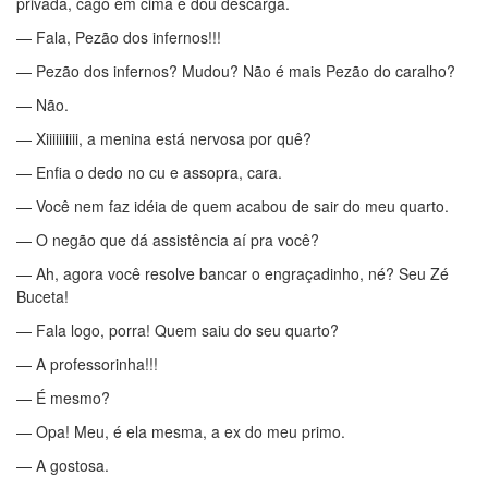
privada, cago em cima e dou descarga.
— Fala, Pezão dos infernos!!!
— Pezão dos infernos? Mudou? Não é mais Pezão do caralho?
— Não.
— Xiiiiiiiiii, a menina está nervosa por quê?
— Enfia o dedo no cu e assopra, cara.
— Você nem faz idéia de quem acabou de sair do meu quarto.
— O negão que dá assistência aí pra você?
— Ah, agora você resolve bancar o engraçadinho, né? Seu Zé
Buceta!
— Fala logo, porra! Quem saiu do seu quarto?
— A professorinha!!!
— É mesmo?
— Opa! Meu, é ela mesma, a ex do meu primo.
— A gostosa.