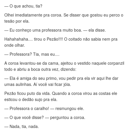
— O que achou, tia?
Olhei imediatamente pra coroa. Se disser que gostou eu perco o
tesão por ela.
— Eu conheço uma professora muito boa. — ela disse.
Hahahahaha.... tirou o Pezão!!!! O coitado não sabia nem pra
onde olhar.
— Professora? Tia, mas eu....
A coroa levantou-se da cama, ajeitou o vestido naquele corpanzil
todo e abriu a boca outra vez, dizendo:
— Ela é amiga do seu primo, vou pedir pra ela vir aqui lhe dar
umas aulinhas. Aí você vai ficar jóia.
Pezão ficou puto da vida. Quando a coroa virou as costas ele
esticou o dedão sujo pra ela.
— Professora o caralho! — resmungou ele.
— O que você disse? — perguntou a coroa.
— Nada, tia, nada.