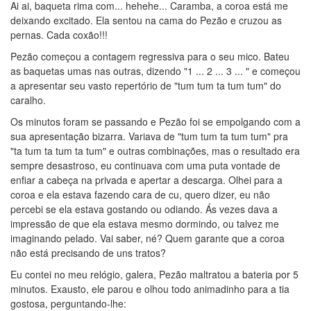
Ai ai, baqueta rima com... hehehe... Caramba, a coroa está me
deixando excitado. Ela sentou na cama do Pezão e cruzou as
pernas. Cada coxão!!!
Pezão começou a contagem regressiva para o seu mico. Bateu
as baquetas umas nas outras, dizendo "1 ... 2 ... 3 ... " e começou
a apresentar seu vasto repertório de "tum tum ta tum tum" do
caralho.
Os minutos foram se passando e Pezão foi se empolgando com a
sua apresentação bizarra. Variava de "tum tum ta tum tum" pra
"ta tum ta tum ta tum" e outras combinações, mas o resultado era
sempre desastroso, eu continuava com uma puta vontade de
enfiar a cabeça na privada e apertar a descarga. Olhei para a
coroa e ela estava fazendo cara de cu, quero dizer, eu não
percebi se ela estava gostando ou odiando. Ás vezes dava a
impressão de que ela estava mesmo dormindo, ou talvez me
imaginando pelado. Vai saber, né? Quem garante que a coroa
não está precisando de uns tratos?
Eu contei no meu relógio, galera, Pezão maltratou a bateria por 5
minutos. Exausto, ele parou e olhou todo animadinho para a tia
gostosa, perguntando-lhe: