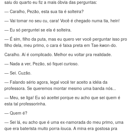
saiu do quarto eu fiz a mais óbvia das perguntas:
— Caralho, Pezão, esta sua tia é solteira?
— Vai tomar no seu cu, cara! Você é chegado numa tia, hein!
— Eu só perguntei se ela é solteira.
— É sim, filho da puta, mas eu quero ver você perguntar isso pro
filho dela, meu primo, o cara é faixa preta em Tae-kwon-do.
Caralho. Aí é complicado. Melhor eu voltar pra realidade.
— Nada a ver, Pezão, só fiquei curioso.
— Sei. Cuzão.
— Falando sério agora, legal você ter aceito a idéia da
professora. Se queremos montar mesmo uma banda nós...
— Meu, se liga! Eu só aceitei porque eu acho que sei quem é
esta tal professorinha.
— Quem é?
— Sei lá, eu acho que é uma ex-namorada do meu primo, uma
que era baterista muito porra-louca. A mina era gostosa pra