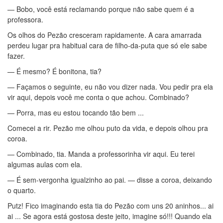
— Bobo, você está reclamando porque não sabe quem é a
professora.
Os olhos do Pezão cresceram rapidamente. A cara amarrada
perdeu lugar pra habitual cara de filho-da-puta que só ele sabe
fazer.
— É mesmo? É bonitona, tia?
— Façamos o seguinte, eu não vou dizer nada. Vou pedir pra ela
vir aqui, depois você me conta o que achou. Combinado?
— Porra, mas eu estou tocando tão bem ...
Comecei a rir. Pezão me olhou puto da vida, e depois olhou pra
coroa.
— Combinado, tia. Manda a professorinha vir aqui. Eu terei
algumas aulas com ela.
— É sem-vergonha igualzinho ao pai. — disse a coroa, deixando
o quarto.
Putz! Fico imaginando esta tia do Pezão com uns 20 aninhos... ai
ai ... Se agora está gostosa deste jeito, imagine só!!! Quando ela