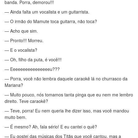
banda. Porra, demorou!!!
— Ainda falta um vocalista e um guitarrista.
— O irmão do Mamute toca guitarra, não toca?
— Acho que sim.
— Pronto!!! Morreu.
— E o vocalista?
— Oh, filho da puta, é você!!!
— Eeeeeeeeeeeeeeeeu???
— Porra, você não lembra daquele caraokê lá no churrasco da
Mariana?
— Muito pouco, nós tomamos tanta pinga que eu nem me lembro
direito. Teve caraokê?
— Teve, porra! Eu nem queria lhe dizer isso, mas você mandou
muito bem.
— É mesmo? Ah, fala sério! E eu cantei o quê?
— Eu gostei das músicas dos Titãs que você cantou, mas a