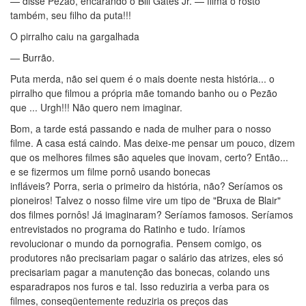
— disse Pezão, encarando o Bill Gates Jr. — filma o rosto
também, seu filho da puta!!!
O pirralho caiu na gargalhada
— Burrão.
Puta merda, não sei quem é o mais doente nesta história... o
pirralho que filmou a própria mãe tomando banho ou o Pezão
que ... Urgh!!! Não quero nem imaginar.
Bom, a tarde está passando e nada de mulher para o nosso
filme. A casa está caindo. Mas deixe-me pensar um pouco, dizem
que os melhores filmes são aqueles que inovam, certo? Então...
e se fizermos um filme pornô usando bonecas
infláveis? Porra, seria o primeiro da história, não? Seríamos os
pioneiros! Talvez o nosso filme vire um tipo de "Bruxa de Blair"
dos filmes pornôs! Já imaginaram? Seríamos famosos. Seríamos
entrevistados no programa do Ratinho e tudo. Iríamos
revolucionar o mundo da pornografia. Pensem comigo, os
produtores não precisariam pagar o salário das atrizes, eles só
precisariam pagar a manutenção das bonecas, colando uns
esparadrapos nos furos e tal. Isso reduziria a verba para os
filmes, conseqüentemente reduziria os preços das