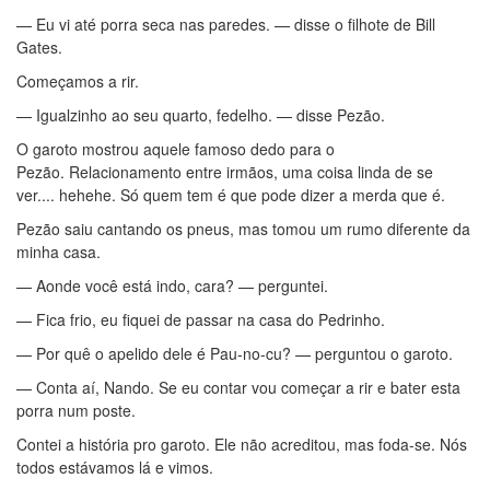
— Eu vi até porra seca nas paredes. — disse o filhote de Bill
Gates.
Começamos a rir.
— Igualzinho ao seu quarto, fedelho. — disse Pezão.
O garoto mostrou aquele famoso dedo para o
Pezão. Relacionamento entre irmãos, uma coisa linda de se
ver.... hehehe. Só quem tem é que pode dizer a merda que é.
Pezão saiu cantando os pneus, mas tomou um rumo diferente da
minha casa.
— Aonde você está indo, cara? — perguntei.
— Fica frio, eu fiquei de passar na casa do Pedrinho.
— Por quê o apelido dele é Pau-no-cu? — perguntou o garoto.
— Conta aí, Nando. Se eu contar vou começar a rir e bater esta
porra num poste.
Contei a história pro garoto. Ele não acreditou, mas foda-se. Nós
todos estávamos lá e vimos.