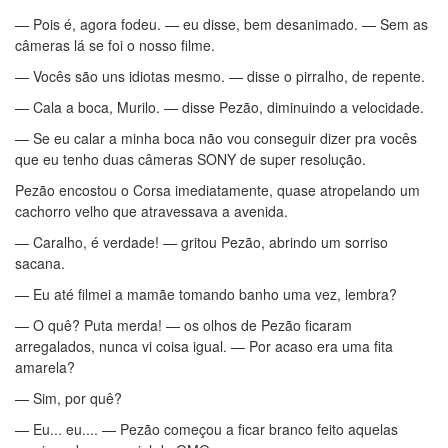
— Pois é, agora fodeu. — eu disse, bem desanimado. — Sem as
câmeras lá se foi o nosso filme.
— Vocês são uns idiotas mesmo. — disse o pirralho, de repente.
— Cala a boca, Murilo. — disse Pezão, diminuindo a velocidade.
— Se eu calar a minha boca não vou conseguir dizer pra vocês
que eu tenho duas câmeras SONY de super resolução.
Pezão encostou o Corsa imediatamente, quase atropelando um
cachorro velho que atravessava a avenida.
— Caralho, é verdade! — gritou Pezão, abrindo um sorriso
sacana.
— Eu até filmei a mamãe tomando banho uma vez, lembra?
— O quê? Puta merda! — os olhos de Pezão ficaram
arregalados, nunca vi coisa igual. — Por acaso era uma fita
amarela?
— Sim, por quê?
— Eu... eu.... — Pezão começou a ficar branco feito aquelas