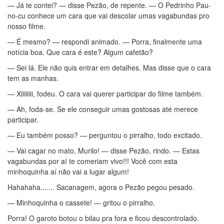
— Já te contei? — disse Pezão, de repente. — O Pedrinho Pau-
no-cu conhece um cara que vai descolar umas vagabundas pro
nosso filme.
— É mesmo? — respondi animado. — Porra, finalmente uma
notícia boa. Que cara é este? Algum cafetão?
— Sei lá. Ele não quis entrar em detalhes. Mas disse que o cara
tem as manhas.
— Xiiiiiiii, fodeu. O cara vai querer participar do filme também.
— Ah, foda-se. Se ele conseguir umas gostosas até merece
participar.
— Eu também posso? — perguntou o pirralho, todo excitado.
— Vai cagar no mato, Murilo! — disse Pezão, rindo. — Estas
vagabundas por aí te comeriam vivo!!! Você com esta
minhoquinha aí não vai a lugar algum!
Hahahaha....... Sacanagem, agora o Pezão pegou pesado.
— Minhoquinha o cassete! — gritou o pirralho.
Porra! O garoto botou o bilau pra fora e ficou descontrolado.