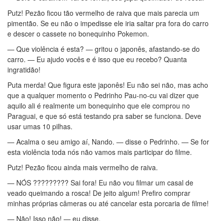
Putz! Pezão ficou tão vermelho de raiva que mais parecia um
pimentão. Se eu não o impedisse ele iria saltar pra fora do carro
e descer o cassete no bonequinho Pokemon.
— Que violência é esta? — gritou o japonês, afastando-se do
carro. — Eu ajudo vocês e é isso que eu recebo? Quanta
ingratidão!
Puta merda! Que figura este japonês! Eu não sei não, mas acho
que a qualquer momento o Pedrinho Pau-no-cu vai dizer que
aquilo ali é realmente um bonequinho que ele comprou no
Paraguai, e que só está testando pra saber se funciona. Deve
usar umas 10 pilhas.
— Acalma o seu amigo aí, Nando. — disse o Pedrinho. — Se for
esta violência toda nós não vamos mais participar do filme.
Putz! Pezão ficou ainda mais vermelho de raiva.
— NÓS ????????? Sai fora! Eu não vou filmar um casal de
veado queimando a rosca! De jeito algum! Prefiro comprar
minhas próprias câmeras ou até cancelar esta porcaria de filme!
— Não! Isso não! — eu disse.