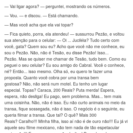
— Vai ligar agora? — perguntei, mostrando os números.
— Vou. — e discou. — Está chamando.
— Mas você acha que ela vai topar?
— Fica quieto, porra, ela atendeu! — sussurrou Pezão, e voltou
sua atenção para o celular: — Oi ... Juciléia? Tudo certo com
você, gata? Quem sou eu? Acho que você não me conhece, eu
sou o Pezão. Não, não é Tesão, eu disse Pezão! Isso...
Pezão. Mas se quiser me chamar de Tesão, tudo bem. Como eu
peguei o seu celular? Eu sou amigo do Cabral. Você o conhece,
né? Então... isso mesmo. Olha só, eu quero te fazer uma
proposta. Quanto você cobra por uma transa bem
gostosa? Não, não será num motel. Eu tenho um lugar
especial. Topas? Caraca, 200 Reais? Puta merda! Espera,
espera, não desliga! Eu pago, sem problema. Mas... tem mais
uma coisinha. Não, não é isso. Eu não curto animais no meio da
transa, fique sossegada, não é isso. O negócio é o seguinte, eu
queria filmar a transa. Que tal? O quê? Mais 300
Reais? Caralho!!! Minha filha, isso aí não é de ouro não!!! Eu já vi
aquele seu filme mexicano, não tem nada de tão espetacular