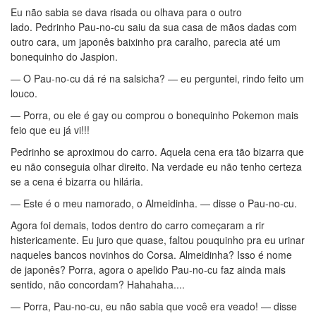
Eu não sabia se dava risada ou olhava para o outro
lado. Pedrinho Pau-no-cu saiu da sua casa de mãos dadas com
outro cara, um japonês baixinho pra caralho, parecia até um
bonequinho do Jaspion.
— O Pau-no-cu dá ré na salsicha? — eu perguntei, rindo feito um
louco.
— Porra, ou ele é gay ou comprou o bonequinho Pokemon mais
feio que eu já vi!!!
Pedrinho se aproximou do carro. Aquela cena era tão bizarra que
eu não conseguia olhar direito. Na verdade eu não tenho certeza
se a cena é bizarra ou hilária.
— Este é o meu namorado, o Almeidinha. — disse o Pau-no-cu.
Agora foi demais, todos dentro do carro começaram a rir
histericamente. Eu juro que quase, faltou pouquinho pra eu urinar
naqueles bancos novinhos do Corsa. Almeidinha? Isso é nome
de japonês? Porra, agora o apelido Pau-no-cu faz ainda mais
sentido, não concordam? Hahahaha....
— Porra, Pau-no-cu, eu não sabia que você era veado! — disse