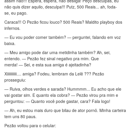
assim não!!! Espera, espera, não desliga! Peço desculpas, eu
não quis dizer aquilo, desculpa!!! Putz, 500 Reais... ah, foda-
se, eu pago.
Caraca!!! O Pezão ficou louco? 500 Reais? Maldito playboy dos
infernos.
— Eu vou poder comer também? — perguntei, falando em voz
baixa.
— Meu amigo pode dar uma metidinha também? Ah, sei,
entendo. — Pezão fez sinal negativo pra mim. Que
merda! — Sei, e esta sua amiga é ajeitadinha?
Xiiiiiiiiiii.... amiga? Fodeu, lembram da Lelê ??? Pezão
prosseguiu:
— Ruiva, olhos verdes e sarada? Hummmm... Eu acho que ele
vai gostar sim. E quanto ela cobra? — Pezão virou pra mim e
perguntou: — Quanto você pode gastar, cara? Fala logo!
— Ah, eu estou mais duro que bilau de ator pornô. Minha carteira
tem uns 80 paus.
Pezão voltou para o celular: