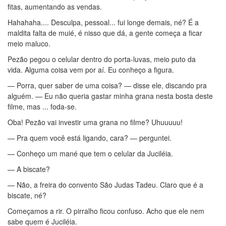
fitas, aumentando as vendas.
Hahahaha.... Desculpa, pessoal... fui longe demais, né? É a
maldita falta de muié, é nisso que dá, a gente começa a ficar
meio maluco.
Pezão pegou o celular dentro do porta-luvas, meio puto da
vida. Alguma coisa vem por aí. Eu conheço a figura.
— Porra, quer saber de uma coisa? — disse ele, discando pra
alguém. — Eu não queria gastar minha grana nesta bosta deste
filme, mas ... foda-se.
Oba! Pezão vai investir uma grana no filme? Uhuuuuu!
— Pra quem você está ligando, cara? — perguntei.
— Conheço um mané que tem o celular da Juciléia.
— A biscate?
— Não, a freira do convento São Judas Tadeu. Claro que é a
biscate, né?
Começamos a rir. O pirralho ficou confuso. Acho que ele nem
sabe quem é Juciléia.