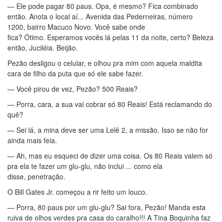
— Ele pode pagar 80 paus. Opa, é mesmo? Fica combinado
então. Anota o local aí... Avenida das Pederneiras, número
1200, bairro Macuco Novo. Você sabe onde
fica? Ótimo. Esperamos vocês lá pelas 11 da noite, certo? Beleza
então, Juciléia. Beijão.
Pezão desligou o celular, e olhou pra mim com aquela maldita
cara de filho da puta que só ele sabe fazer.
— Você pirou de vez, Pezão? 500 Reais?
— Porra, cara, a sua vai cobrar só 80 Reais! Está reclamando do
quê?
— Sei lá, a mina deve ser uma Lelê 2, a missão. Isso se não for
ainda mais feia.
— Ah, mas eu esqueci de dizer uma coisa. Os 80 Reais valem só
pra ela te fazer um glu-glu, não inclui ... como ela
disse, penetração.
O Bill Gates Jr. começou a rir feito um louco.
— Porra, 80 paus por um glu-glu? Sai fora, Pezão! Manda esta
ruiva de olhos verdes pra casa do caralho!!! A Tina Boquinha faz