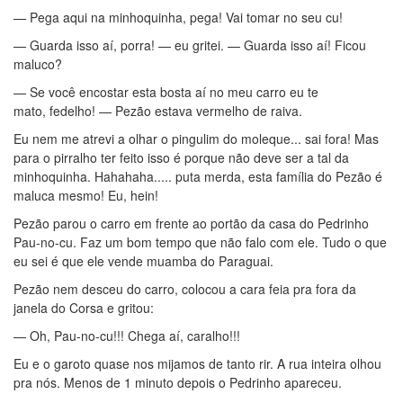
— Pega aqui na minhoquinha, pega! Vai tomar no seu cu!
— Guarda isso aí, porra! — eu gritei. — Guarda isso aí! Ficou
maluco?
— Se você encostar esta bosta aí no meu carro eu te
mato, fedelho! — Pezão estava vermelho de raiva.
Eu nem me atrevi a olhar o pingulim do moleque... sai fora! Mas
para o pirralho ter feito isso é porque não deve ser a tal da
minhoquinha. Hahahaha..... puta merda, esta família do Pezão é
maluca mesmo! Eu, hein!
Pezão parou o carro em frente ao portão da casa do Pedrinho
Pau-no-cu. Faz um bom tempo que não falo com ele. Tudo o que
eu sei é que ele vende muamba do Paraguai.
Pezão nem desceu do carro, colocou a cara feia pra fora da
janela do Corsa e gritou:
— Oh, Pau-no-cu!!! Chega aí, caralho!!!
Eu e o garoto quase nos mijamos de tanto rir. A rua inteira olhou
pra nós. Menos de 1 minuto depois o Pedrinho apareceu.