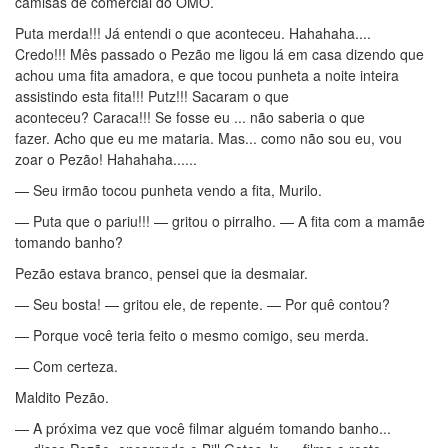
camisas de comercial do OMO.
Puta merda!!! Já entendi o que aconteceu. Hahahaha....
Credo!!! Mês passado o Pezão me ligou lá em casa dizendo que
achou uma fita amadora, e que tocou punheta a noite inteira
assistindo esta fita!!! Putz!!! Sacaram o que
aconteceu? Caraca!!! Se fosse eu ... não saberia o que
fazer. Acho que eu me mataria. Mas... como não sou eu, vou
zoar o Pezão! Hahahaha......
— Seu irmão tocou punheta vendo a fita, Murilo.
— Puta que o pariu!!! — gritou o pirralho. — A fita com a mamãe
tomando banho?
Pezão estava branco, pensei que ia desmaiar.
— Seu bosta! — gritou ele, de repente. — Por quê contou?
— Porque você teria feito o mesmo comigo, seu merda.
— Com certeza.
Maldito Pezão.
— A próxima vez que você filmar alguém tomando banho...