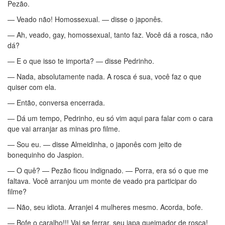
Pezão.
— Veado não! Homossexual. — disse o japonês.
— Ah, veado, gay, homossexual, tanto faz. Você dá a rosca, não
dá?
— E o que isso te importa? — disse Pedrinho.
— Nada, absolutamente nada. A rosca é sua, você faz o que
quiser com ela.
— Então, conversa encerrada.
— Dá um tempo, Pedrinho, eu só vim aqui para falar com o cara
que vai arranjar as minas pro filme.
— Sou eu. — disse Almeidinha, o japonês com jeito de
bonequinho do Jaspion.
— O quê? — Pezão ficou indignado. — Porra, era só o que me
faltava. Você arranjou um monte de veado pra participar do
filme?
— Não, seu idiota. Arranjei 4 mulheres mesmo. Acorda, bofe.
— Bofe o caralho!!! Vai se ferrar, seu japa queimador de rosca!