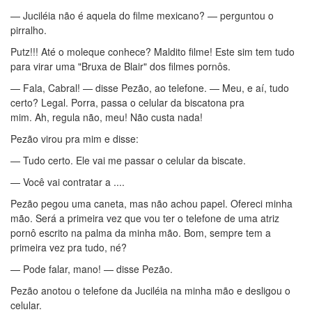
— Juciléia não é aquela do filme mexicano? — perguntou o
pirralho.
Putz!!! Até o moleque conhece? Maldito filme! Este sim tem tudo
para virar uma "Bruxa de Blair" dos filmes pornôs.
— Fala, Cabral! — disse Pezão, ao telefone. — Meu, e aí, tudo
certo? Legal. Porra, passa o celular da biscatona pra
mim. Ah, regula não, meu! Não custa nada!
Pezão virou pra mim e disse:
— Tudo certo. Ele vai me passar o celular da biscate.
— Você vai contratar a ....
Pezão pegou uma caneta, mas não achou papel. Ofereci minha
mão. Será a primeira vez que vou ter o telefone de uma atriz
pornô escrito na palma da minha mão. Bom, sempre tem a
primeira vez pra tudo, né?
— Pode falar, mano! — disse Pezão.
Pezão anotou o telefone da Juciléia na minha mão e desligou o
celular.