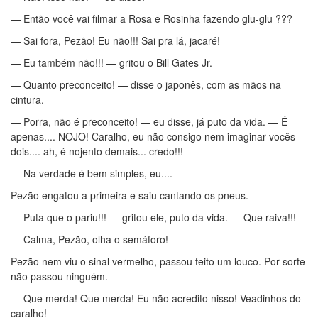
— Então você vai filmar a Rosa e Rosinha fazendo glu-glu ???
— Sai fora, Pezão! Eu não!!! Sai pra lá, jacaré!
— Eu também não!!! — gritou o Bill Gates Jr.
— Quanto preconceito! — disse o japonês, com as mãos na
cintura.
— Porra, não é preconceito! — eu disse, já puto da vida. — É
apenas.... NOJO! Caralho, eu não consigo nem imaginar vocês
dois.... ah, é nojento demais... credo!!!
— Na verdade é bem simples, eu....
Pezão engatou a primeira e saiu cantando os pneus.
— Puta que o pariu!!! — gritou ele, puto da vida. — Que raiva!!!
— Calma, Pezão, olha o semáforo!
Pezão nem viu o sinal vermelho, passou feito um louco. Por sorte
não passou ninguém.
— Que merda! Que merda! Eu não acredito nisso! Veadinhos do
caralho!