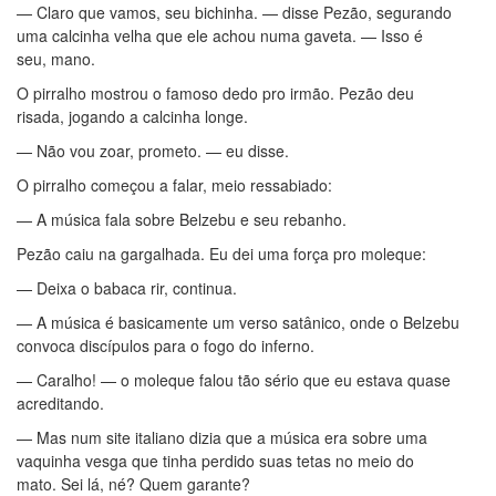
— Claro que vamos, seu bichinha. — disse Pezão, segurando
uma calcinha velha que ele achou numa gaveta. — Isso é
seu, mano.
O pirralho mostrou o famoso dedo pro irmão. Pezão deu
risada, jogando a calcinha longe.
— Não vou zoar, prometo. — eu disse.
O pirralho começou a falar, meio ressabiado:
— A música fala sobre Belzebu e seu rebanho.
Pezão caiu na gargalhada. Eu dei uma força pro moleque:
— Deixa o babaca rir, continua.
— A música é basicamente um verso satânico, onde o Belzebu
convoca discípulos para o fogo do inferno.
— Caralho! — o moleque falou tão sério que eu estava quase
acreditando.
— Mas num site italiano dizia que a música era sobre uma
vaquinha vesga que tinha perdido suas tetas no meio do
mato. Sei lá, né? Quem garante?