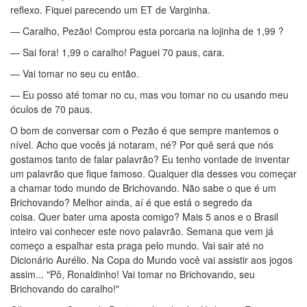
reflexo. Fiquei parecendo um ET de Varginha.
— Caralho, Pezão! Comprou esta porcaria na lojinha de 1,99 ?
— Sai fora! 1,99 o caralho! Paguei 70 paus, cara.
— Vai tomar no seu cu então.
— Eu posso até tomar no cu, mas vou tomar no cu usando meu
óculos de 70 paus.
O bom de conversar com o Pezão é que sempre mantemos o
nível. Acho que vocês já notaram, né? Por quê será que nós
gostamos tanto de falar palavrão? Eu tenho vontade de inventar
um palavrão que fique famoso. Qualquer dia desses vou começar
a chamar todo mundo de Brichovando. Não sabe o que é um
Brichovando? Melhor ainda, aí é que está o segredo da
coisa. Quer bater uma aposta comigo? Mais 5 anos e o Brasil
inteiro vai conhecer este novo palavrão. Semana que vem já
começo a espalhar esta praga pelo mundo. Vai sair até no
Dicionário Aurélio. Na Copa do Mundo você vai assistir aos jogos
assim... "Pô, Ronaldinho! Vai tomar no Brichovando, seu
Brichovando do caralho!"