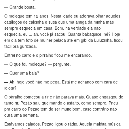
— Grande bosta.
O moleque tem 12 anos. Nesta idade eu adorava olhar aqueles
catálogos de calcinha e sutiã que uma amiga da minha mãe
sempre esquecia em casa. Bom, na verdade ela não
esquecia, eu ... ah, você já sacou. Quanta babaquice, né? Hoje
em dia tem foto de mulher pelada até em gibi da Luluzinha, ficou
fácil pra gurizada.
Entrei no carro e o pirralho ficou me encarando.
— O que foi, moleque? — perguntei.
— Quer uma bala?
— Ah, hoje você não me pega. Está me achando com cara de
idiota?
O pirralho começou a rir e não parava mais. Quase engasgou de
tanto rir. Pezão saiu queimando o asfalto, como sempre. Pneu
pra carro do Pezão tem de ser muito bom, caso contrário não
dura uma semana.
Estávamos calados. Pezão ligou o rádio. Aquela maldita música