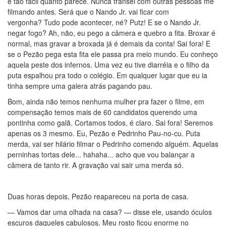
é tão fácil quanto parece. Nunca transei com outras pessoas me
filmando antes. Será que o Nando Jr. vai ficar com
vergonha? Tudo pode acontecer, né? Putz! E se o Nando Jr.
negar fogo? Ah, não, eu pego a câmera e quebro a fita. Broxar é
normal, mas gravar a broxada já é demais da conta! Sai fora! E
se o Pezão pega esta fita ele passa pra meio mundo. Eu conheço
aquela peste dos infernos. Uma vez eu tive diarréia e o filho da
puta espalhou pra todo o colégio. Em qualquer lugar que eu ia
tinha sempre uma galera atrás pagando pau.
Bom, ainda não temos nenhuma mulher pra fazer o filme, em
compensação temos mais de 60 candidatos querendo uma
pontinha como galã. Cortamos todos, é claro. Sai fora! Seremos
apenas os 3 mesmo. Eu, Pezão e Pedrinho Pau-no-cu. Puta
merda, vai ser hilário filmar o Pedrinho comendo alguém. Aquelas
perninhas tortas dele... hahaha... acho que vou balançar a
câmera de tanto rir. A gravação vai sair uma merda só.
Duas horas depois, Pezão reapareceu na porta de casa.
— Vamos dar uma olhada na casa? — disse ele, usando óculos
escuros daqueles cabulosos. Meu rosto ficou enorme no