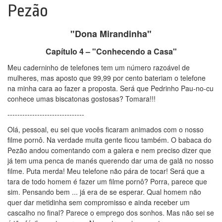
Pezão
"Dona Mirandinha"
Capítulo 4 – "Conhecendo a Casa"
Meu caderninho de telefones tem um número razoável de
mulheres, mas aposto que 99,99 por cento bateriam o telefone
na minha cara ao fazer a proposta. Será que Pedrinho Pau-no-cu
conhece umas biscatonas gostosas? Tomara!!!
-------------------------------
Olá, pessoal, eu sei que vocês ficaram animados com o nosso
filme pornô. Na verdade muita gente ficou também. O babaca do
Pezão andou comentando com a galera e nem preciso dizer que
já tem uma penca de manés querendo dar uma de galã no nosso
filme. Puta merda! Meu telefone não pára de tocar! Será que a
tara de todo homem é fazer um filme pornô? Porra, parece que
sim. Pensando bem ... já era de se esperar. Qual homem não
quer dar metidinha sem compromisso e ainda receber um
cascalho no final? Parece o emprego dos sonhos. Mas não sei se