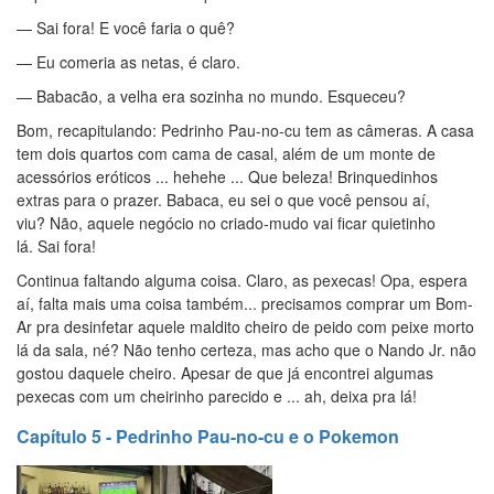
— Sai fora! E você faria o quê?
— Eu comeria as netas, é claro.
— Babacão, a velha era sozinha no mundo. Esqueceu?
Bom, recapitulando: Pedrinho Pau-no-cu tem as câmeras. A casa
tem dois quartos com cama de casal, além de um monte de
acessórios eróticos ... hehehe ... Que beleza! Brinquedinhos
extras para o prazer. Babaca, eu sei o que você pensou aí,
viu? Não, aquele negócio no criado-mudo vai ficar quietinho
lá. Sai fora!
Continua faltando alguma coisa. Claro, as pexecas! Opa, espera
aí, falta mais uma coisa também... precisamos comprar um Bom-
Ar pra desinfetar aquele maldito cheiro de peido com peixe morto
lá da sala, né? Não tenho certeza, mas acho que o Nando Jr. não
gostou daquele cheiro. Apesar de que já encontrei algumas
pexecas com um cheirinho parecido e ... ah, deixa pra lá!
Capítulo 5 - Pedrinho Pau-no-cu e o Pokemon