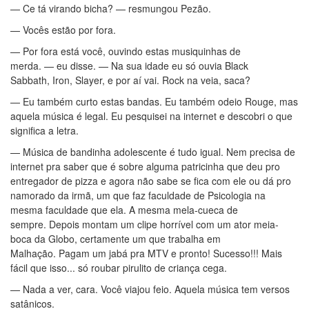
— Ce tá virando bicha? — resmungou Pezão.
— Vocês estão por fora.
— Por fora está você, ouvindo estas musiquinhas de
merda. — eu disse. — Na sua idade eu só ouvia Black
Sabbath, Iron, Slayer, e por aí vai. Rock na veia, saca?
— Eu também curto estas bandas. Eu também odeio Rouge, mas
aquela música é legal. Eu pesquisei na internet e descobri o que
significa a letra.
— Música de bandinha adolescente é tudo igual. Nem precisa de
internet pra saber que é sobre alguma patricinha que deu pro
entregador de pizza e agora não sabe se fica com ele ou dá pro
namorado da irmã, um que faz faculdade de Psicologia na
mesma faculdade que ela. A mesma mela-cueca de
sempre. Depois montam um clipe horrível com um ator meia-
boca da Globo, certamente um que trabalha em
Malhação. Pagam um jabá pra MTV e pronto! Sucesso!!! Mais
fácil que isso... só roubar pirulito de criança cega.
— Nada a ver, cara. Você viajou feio. Aquela música tem versos
satânicos.