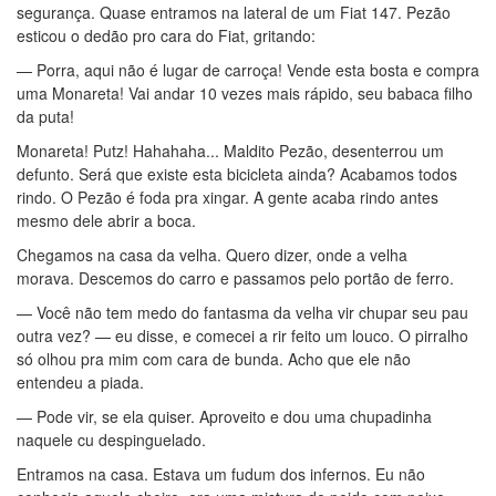
segurança. Quase entramos na lateral de um Fiat 147. Pezão
esticou o dedão pro cara do Fiat, gritando:
— Porra, aqui não é lugar de carroça! Vende esta bosta e compra
uma Monareta! Vai andar 10 vezes mais rápido, seu babaca filho
da puta!
Monareta! Putz! Hahahaha... Maldito Pezão, desenterrou um
defunto. Será que existe esta bicicleta ainda? Acabamos todos
rindo. O Pezão é foda pra xingar. A gente acaba rindo antes
mesmo dele abrir a boca.
Chegamos na casa da velha. Quero dizer, onde a velha
morava. Descemos do carro e passamos pelo portão de ferro.
— Você não tem medo do fantasma da velha vir chupar seu pau
outra vez? — eu disse, e comecei a rir feito um louco. O pirralho
só olhou pra mim com cara de bunda. Acho que ele não
entendeu a piada.
— Pode vir, se ela quiser. Aproveito e dou uma chupadinha
naquele cu despinguelado.
Entramos na casa. Estava um fudum dos infernos. Eu não