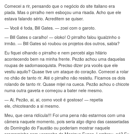
Comecei a rir, pensando que o negócio do site italiano era
piada. Mas o pirralho nem esboçou uma risada. Acho que ele
estava falando sério. Acreditem se quiser.
— Você é foda, Bill Gates. — zoei com o garoto.
— Bill Gates o caralho! — oloko! O pirralho falou igualzinho o
irmão. — Bill Gates só roubou os projetos dos outros, sabia?
Eu fiquei olhando o pirralho e nem percebi algo hilário
acontecendo bem na minha frente. Pezão achou uma daquelas
roupas de sadomasoquista. Preciso dizer pra vocês que ele
vestiu aquilo? Quase tive um ataque do coração. Comecei a rolar
no chão de tanto rir. Até o pirralho não resistiu. Ficamos os dois
rolando de tanto rir. Quase mijei na cueca. Pezão achou o chicote
numa outra gaveta e começou a bater nele mesmo.
— Ai, Pezão, ai, ai, como você é gostoso! — repetia
ele, chicoteando a si mesmo.
Meu, que cena ridícula!!! Foi uma pena não estarmos com uma
câmera naquele momento, pois seria algo digno das casssetadas
do Domingão do Faustão ou poderiam mostrar naquele