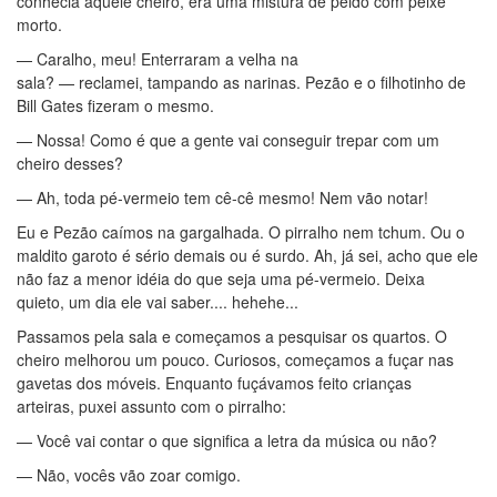
conhecia aquele cheiro, era uma mistura de peido com peixe
morto.
— Caralho, meu! Enterraram a velha na
sala? — reclamei, tampando as narinas. Pezão e o filhotinho de
Bill Gates fizeram o mesmo.
— Nossa! Como é que a gente vai conseguir trepar com um
cheiro desses?
— Ah, toda pé-vermeio tem cê-cê mesmo! Nem vão notar!
Eu e Pezão caímos na gargalhada. O pirralho nem tchum. Ou o
maldito garoto é sério demais ou é surdo. Ah, já sei, acho que ele
não faz a menor idéia do que seja uma pé-vermeio. Deixa
quieto, um dia ele vai saber.... hehehe...
Passamos pela sala e começamos a pesquisar os quartos. O
cheiro melhorou um pouco. Curiosos, começamos a fuçar nas
gavetas dos móveis. Enquanto fuçávamos feito crianças
arteiras, puxei assunto com o pirralho:
— Você vai contar o que significa a letra da música ou não?
— Não, vocês vão zoar comigo.