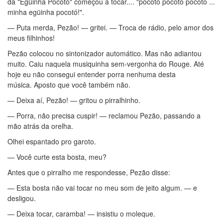
da "Egüinha Pocotó" começou a tocar.... "pocotó pocotó pocotó ...
minha egüinha pocotó!".
— Puta merda, Pezão! — gritei. — Troca de rádio, pelo amor dos
meus filhinhos!
Pezão colocou no sintonizador automático. Mas não adiantou
muito. Caiu naquela musiquinha sem-vergonha do Rouge. Até
hoje eu não consegui entender porra nenhuma desta
música. Aposto que você também não.
— Deixa aí, Pezão! — gritou o pirralhinho.
— Porra, não precisa cuspir! — reclamou Pezão, passando a
mão atrás da orelha.
Olhei espantado pro garoto.
— Você curte esta bosta, meu?
Antes que o pirralho me respondesse, Pezão disse:
— Esta bosta não vai tocar no meu som de jeito algum. — e
desligou.
— Deixa tocar, caramba! — insistiu o moleque.