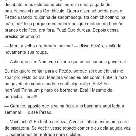
desabafo, mas este comercial merecia uma pagada de
pau. Nunca vi nada tão ridículo. Quero dizer, só perde para o
Pezão usando roupinha de sadomasoquista com chicotinho na
mão, né? Isso porque nem mencionei que metade do bundão
branco dele ficou pra fora. Putz! Que dureza. Depois dessa
preciso de uma 51.
— Meu, a velha era tarada mesmo! — disse Pezão, vestindo
novamente sua roupa.
— Acho que sim. Nem vou dizer o que achei naquela gaveta ali.
Eu não quero contar para o Pezão, porque sei que ele vai me
zoar pro resto do dia. Mas pra vocês eu até conto. Enfiei a mão
na gaveta do criado-mudo e senti algo roliço. Putz! Foi
horrível! Tinha um pintão de borracha. Eca!!! Mesmo de
borracha... eca!!!
— Caralho, aposto que a velha fazia uns bacanais aqui toda a
semana! — disse Pezão.
— Você acha? Eu tenho certeza. A velha tinha mesmo uma cara
de biscatona. Se você tivesse topado comer o cu dela aquela vez
... poderíamos ter entrado para o clube.