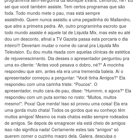
programinha sem-vergonha da Monique Evans. Lembrou, né? Eu
sei que você também assiste. Tem certos programas que são
foda. Todo mundo mete o pau, mas está sempre
assistindo. Quem nunca assistiu a uma pegadinha do Mallandro,
que atire a primeira pedra. Ah, outro programinha escroto que
todo mundo assiste é aquele tal de Liquida Mix, mas este eu até
dou um desconto, afinal a TV Gazeta passa esta porcaria o dia
inteiro!!! Deveriam mudar o nome do canal pra Liquida Mix
Television. Eu dou muita risada com aquelas clínicas de estética
de rejuvenescimento. Dia desses o apresentador perguntou pra
uma ex-cliente: "Antes você pesava o dobro, né?" A mocinha
respondeu que sim, antes ela era uma tremenda baleia. Aí o
apresentador começou a perguntar: "Você tinha Amigos?" Ela
respondeu com uma carinha triste: "Poucos". O
apresentador, muito cara-de-pau, disse: "Hummm, e agora?" Ela
respondeu com um puta sorriso no rosto: "Muitos, muitos
mesmo!". Poxa! Que merda! Isso só provou uma coisa! Ela era
uma gorda muto chata! Todos os gordos que eu conheço têm
muitos amigos! Mesmo os mais chatos estão sempre rodeados
de amigos. Se depois de emagrecer ela está cheio de amigos
isso não significa nada! Certamente estes tais "amigos" só
querem comer o cuzinho magro dela. Galera, desculpa o