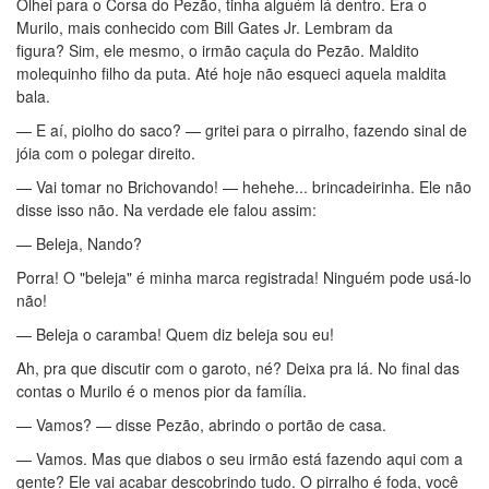
Olhei para o Corsa do Pezão, tinha alguém lá dentro. Era o
Murilo, mais conhecido com Bill Gates Jr. Lembram da
figura? Sim, ele mesmo, o irmão caçula do Pezão. Maldito
molequinho filho da puta. Até hoje não esqueci aquela maldita
bala.
— E aí, piolho do saco? — gritei para o pirralho, fazendo sinal de
jóia com o polegar direito.
— Vai tomar no Brichovando! — hehehe... brincadeirinha. Ele não
disse isso não. Na verdade ele falou assim:
— Beleja, Nando?
Porra! O "beleja" é minha marca registrada! Ninguém pode usá-lo
não!
— Beleja o caramba! Quem diz beleja sou eu!
Ah, pra que discutir com o garoto, né? Deixa pra lá. No final das
contas o Murilo é o menos pior da família.
— Vamos? — disse Pezão, abrindo o portão de casa.
— Vamos. Mas que diabos o seu irmão está fazendo aqui com a
gente? Ele vai acabar descobrindo tudo. O pirralho é foda, você