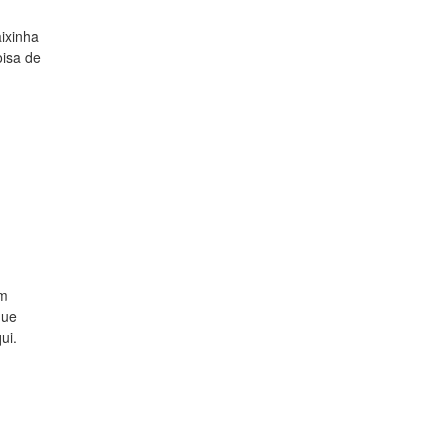
aixinha
oisa de
um
que
ui.