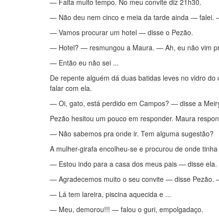
— Falta muito tempo. No meu convite diz 21h30.
— Não deu nem cinco e meia da tarde ainda — falei. 
— Vamos procurar um hotel — disse o Pezão.
— Hotel? — resmungou a Maura. — Ah, eu não vim pra 
— Então eu não sei ...
De repente alguém dá duas batidas leves no vidro do c
falar com ela.
— Oi, gato, está perdido em Campos? — disse a Meir
Pezão hesitou um pouco em responder. Maura respond
— Não sabemos pra onde ir. Tem alguma sugestão?
A mulher-girafa encolheu-se e procurou de onde tinha
— Estou indo para a casa dos meus pais — disse ela
— Agradecemos muito o seu convite — disse Pezão. —
— Lá tem lareira, piscina aquecida e ...
— Meu, demorou!!! — falou o guri, empolgadaço.