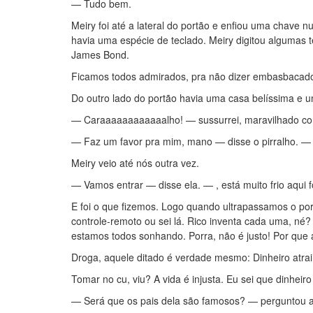
— Tudo bem.
Meiry foi até a lateral do portão e enfiou uma chave n
havia uma espécie de teclado. Meiry digitou algumas t
James Bond.
Ficamos todos admirados, pra não dizer embasbacad
Do outro lado do portão havia uma casa belíssima e u
— Caraaaaaaaaaaaalho! — sussurrei, maravilhado com
— Faz um favor pra mim, mano — disse o pirralho. — 
Meiry veio até nós outra vez.
— Vamos entrar — disse ela. — , está muito frio aqui f
E foi o que fizemos. Logo quando ultrapassamos o po
controle-remoto ou sei lá. Rico inventa cada uma, né?
estamos todos sonhando. Porra, não é justo! Por que a
Droga, aquele ditado é verdade mesmo: Dinheiro atrai 
Tomar no cu, viu? A vida é injusta. Eu sei que dinheir
— Será que os pais dela são famosos? — perguntou a 