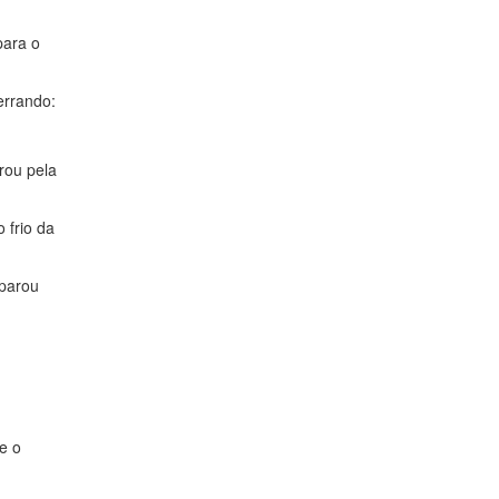
para o
errando:
rou pela
 frio da
 parou
e o