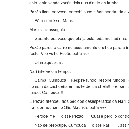
está fantasiando vocês dois nus diante da lareira.
Pezão ficou nervoso, percebi suas mãos apertando o v
— Pára com isso, Maura.
Mas ela prosseguiu:
— Garanto pra você que ela já está toda molhadinha.
Pezão parou o carro no acostamento e olhou para a ir
rosto. Vi o velho Pezão outra vez.
— Olha aqui, sua ...
Nari interveio a tempo:
— Calma, Cumbuca!!! Respire fundo, respire fundo!!! 
no som da cachoeira em noite de lua cheia!!! Pense n
fundo, Cumbuca!!!
E Pezão atendeu aos pedidos desesperados da Nari. S
transformou-se no São Maurício outra vez.
— Perdoe-me — disse Pezão. — Quase perdi o contro
— Não se preocupe, Cumbuca — disse Nari. — , assim 