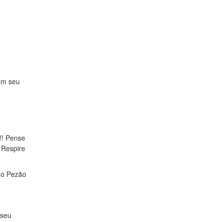
 em seu
!! Pense
 Respire
ho Pezão
 seu