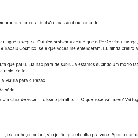
emorou pra tomar a decisão, mas acabou cedendo.
vo: ninguém segura. O único problema dela é que o Pezão virou monge,
a é Babalu Cósmico, se é que vocês me entenderam. Eu ainda prefiro 
uta que pariu. Ela não pára de subir. Já estamos subindo um morro fa
 mais frio faz.
 a Maura para o Pezão.
o sério.
pra cima de você — disse o pirralho. — O que você vai fazer? Vai fug
, eu conheço mulher, vi o jeitão que ela olha pra você. Aposto que el