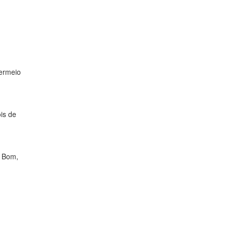
vermeio
is de
. Bom,