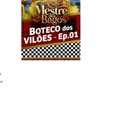
a.
ri