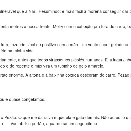
lnerável que a Nari. Resumindo: é mais fácil a morena conseguir dar 
renta metros à nossa frente. Meiry com o cabeção pra fora do carro, b
 fora, fazendo sinal de positivo com a mão. Um vento super gelado ent
frio na minha vida.
idamente, antes que todos virássemos picolés humanos. Eita lugarzinho
ando e de repente o mijo vira um tubinho de gelo amarelo.
ortão enorme. A altona e a baixinha coxuda desceram do carro. Pezão
rou e quase congelamos.
 Pezão. O que me dá raiva é que ela é gata demais. Não acredito qu
e. — Vou abrir o portão, aguarde só um segundinho.