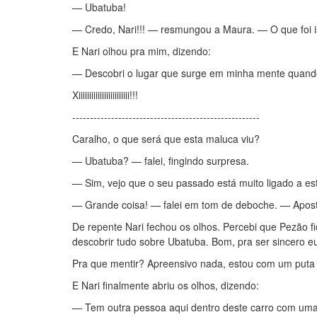
— Ubatuba!
— Credo, Nari!!! — resmungou a Maura. — O que foi 
E Nari olhou pra mim, dizendo:
— Descobri o lugar que surge em minha mente quando
Xiiiiiiiiiiiiiiiiiiiiiiii!!!
-----------------------------------------------------
Caralho, o que será que esta maluca viu?
— Ubatuba? — falei, fingindo surpresa.
— Sim, vejo que o seu passado está muito ligado a est
— Grande coisa! — falei em tom de deboche. — Apost
De repente Nari fechou os olhos. Percebi que Pezão 
descobrir tudo sobre Ubatuba. Bom, pra ser sincero 
Pra que mentir? Apreensivo nada, estou com um put
E Nari finalmente abriu os olhos, dizendo:
— Tem outra pessoa aqui dentro deste carro com uma 