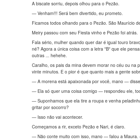
A biscate sorriu, depois olhou para o Pezão.
— Venham!!! Será bem divertido, eu prometo.
Ficamos todos olhando para o Pezão. São Maurício d
Meiry passou com seu Fiesta vinho e Pezão foi atrás.
Fala sério, mulher quando quer dar é igual touro bra
né? Agora a única coisa com a letra "B" que ele pens
outras ... hehehe.
Caralho, os pais da mina devem morar no céu ou na p
vinte minutos. E o pior é que quanto mais a gente sobre
— A morena está apaixonada por você, mano — disse
— Ela só quer uma coisa comigo — respondeu ele, tod
— Suponhamos que ela tire a roupa e venha peladinha 
gritar por socorro?
— Isso não vai acontecer.
Começamos a rir, exceto Pezão e Nari, é claro.
— Não conte muito com isso, mano — falou a Maura. — 