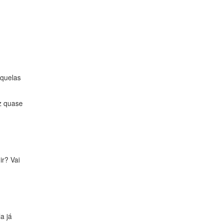
aquelas
z quase
ir? Vai
a já