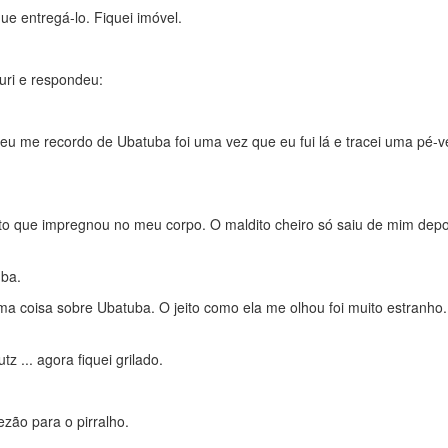
e entregá-lo. Fiquei imóvel.
uri e respondeu:
eu me recordo de Ubatuba foi uma vez que eu fui lá e tracei uma pé-
o que impregnou no meu corpo. O maldito cheiro só saiu de mim depo
uba.
a coisa sobre Ubatuba. O jeito como ela me olhou foi muito estranho
z ... agora fiquei grilado.
ão para o pirralho.