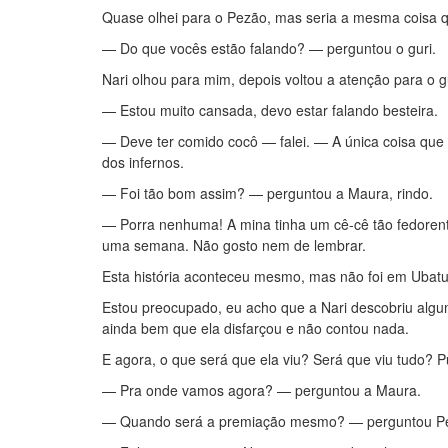
Quase olhei para o Pezão, mas seria a mesma coisa qu
— Do que vocês estão falando? — perguntou o guri.
Nari olhou para mim, depois voltou a atenção para o g
— Estou muito cansada, devo estar falando besteira.
— Deve ter comido cocô — falei. — A única coisa que 
dos infernos.
— Foi tão bom assim? — perguntou a Maura, rindo.
— Porra nenhuma! A mina tinha um cê-cê tão fedorent
uma semana. Não gosto nem de lembrar.
Esta história aconteceu mesmo, mas não foi em Ubat
Estou preocupado, eu acho que a Nari descobriu algum
ainda bem que ela disfarçou e não contou nada.
E agora, o que será que ela viu? Será que viu tudo? Put
— Pra onde vamos agora? — perguntou a Maura.
— Quando será a premiação mesmo? — perguntou Pez