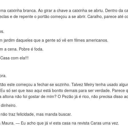
uma caixinha branca. Ao girar a chave a caixinha se abriu. Dentro da c
eclas e de repente o portão começou a se abrir. Caralho, parece até c
os.
m jardim daqueles que a gente só vê em filmes americanos.
 a cena. Pobre é foda.
Casa com ela!!!
ora.
rtão este começou a fechar-se sozinho. Talvez Meiry tenha usado alg
 Eu só sei que isso aqui está bonito demais para ser verdade. Parece 
 altona não foi gostar de mim? O Pezão já é rico, não precisa disso aq
dinheiro.
o não traz felicidade, mas manda buscar.
Maura. — Eu acho que já vi esta casa na revista Caras uma vez.