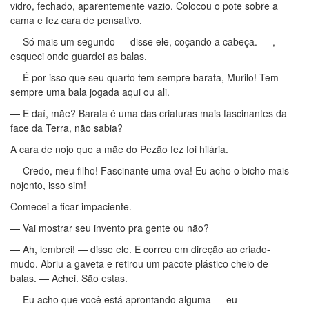
vidro, fechado, aparentemente vazio. Colocou o pote sobre a
cama e fez cara de pensativo.
— Só mais um segundo — disse ele, coçando a cabeça. — ,
esqueci onde guardei as balas.
— É por isso que seu quarto tem sempre barata, Murilo! Tem
sempre uma bala jogada aqui ou ali.
— E daí, mãe? Barata é uma das criaturas mais fascinantes da
face da Terra, não sabia?
A cara de nojo que a mãe do Pezão fez foi hilária.
— Credo, meu filho! Fascinante uma ova! Eu acho o bicho mais
nojento, isso sim!
Comecei a ficar impaciente.
— Vai mostrar seu invento pra gente ou não?
— Ah, lembrei! — disse ele. E correu em direção ao criado-
mudo. Abriu a gaveta e retirou um pacote plástico cheio de
balas. — Achei. São estas.
— Eu acho que você está aprontando alguma — eu