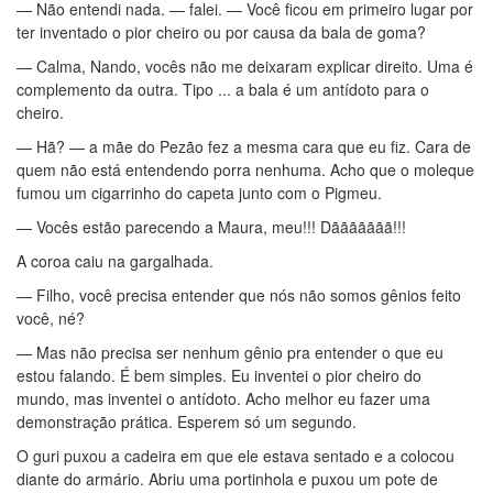
— Não entendi nada. — falei. — Você ficou em primeiro lugar por
ter inventado o pior cheiro ou por causa da bala de goma?
— Calma, Nando, vocês não me deixaram explicar direito. Uma é
complemento da outra. Tipo ... a bala é um antídoto para o
cheiro.
— Hã? — a mãe do Pezão fez a mesma cara que eu fiz. Cara de
quem não está entendendo porra nenhuma. Acho que o moleque
fumou um cigarrinho do capeta junto com o Pigmeu.
— Vocês estão parecendo a Maura, meu!!! Dããããããã!!!
A coroa caiu na gargalhada.
— Filho, você precisa entender que nós não somos gênios feito
você, né?
— Mas não precisa ser nenhum gênio pra entender o que eu
estou falando. É bem simples. Eu inventei o pior cheiro do
mundo, mas inventei o antídoto. Acho melhor eu fazer uma
demonstração prática. Esperem só um segundo.
O guri puxou a cadeira em que ele estava sentado e a colocou
diante do armário. Abriu uma portinhola e puxou um pote de