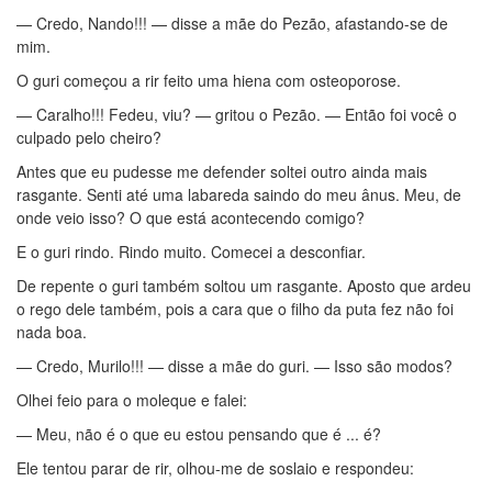
— Credo, Nando!!! — disse a mãe do Pezão, afastando-se de
mim.
O guri começou a rir feito uma hiena com osteoporose.
— Caralho!!! Fedeu, viu? — gritou o Pezão. — Então foi você o
culpado pelo cheiro?
Antes que eu pudesse me defender soltei outro ainda mais
rasgante. Senti até uma labareda saindo do meu ânus. Meu, de
onde veio isso? O que está acontecendo comigo?
E o guri rindo. Rindo muito. Comecei a desconfiar.
De repente o guri também soltou um rasgante. Aposto que ardeu
o rego dele também, pois a cara que o filho da puta fez não foi
nada boa.
— Credo, Murilo!!! — disse a mãe do guri. — Isso são modos?
Olhei feio para o moleque e falei:
— Meu, não é o que eu estou pensando que é ... é?
Ele tentou parar de rir, olhou-me de soslaio e respondeu: