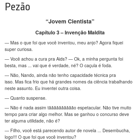
Pezão
“Jovem Cientista”
Capítulo 3 – Invenção Maldita
— Mas o que foi que você inventou, meu anjo? Agora fiquei
super curiosa.
— Você achou a cura pra Aids? — Ok, a minha pergunta foi
besta, mas ... vai que é verdade, né? O caçula é foda.
— Não, Nando, ainda não tenho capacidade técnica pra
isso. Mas fica frio que há grandes nomes da ciência trabalhando
neste assunto. Eu inventei outra coisa.
— Quanto suspense.
— Não é nada assim tãããããããããão espetacular. Não tive muito
tempo para criar algo melhor. Mas se ganhou o concurso deve
ter alguma utilidade, não é?
— Filho, você está parecendo autor de novela ... Desembucha,
logo!!! O que foi que você inventou?