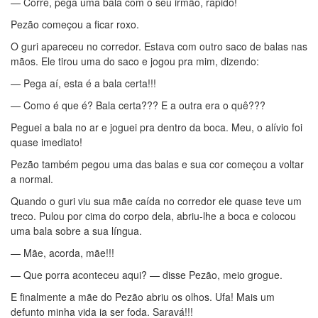
— Corre, pega uma bala com o seu irmão, rápido!
Pezão começou a ficar roxo.
O guri apareceu no corredor. Estava com outro saco de balas nas
mãos. Ele tirou uma do saco e jogou pra mim, dizendo:
— Pega aí, esta é a bala certa!!!
— Como é que é? Bala certa??? E a outra era o quê???
Peguei a bala no ar e joguei pra dentro da boca. Meu, o alívio foi
quase imediato!
Pezão também pegou uma das balas e sua cor começou a voltar
a normal.
Quando o guri viu sua mãe caída no corredor ele quase teve um
treco. Pulou por cima do corpo dela, abriu-lhe a boca e colocou
uma bala sobre a sua língua.
— Mãe, acorda, mãe!!!
— Que porra aconteceu aqui? — disse Pezão, meio grogue.
E finalmente a mãe do Pezão abriu os olhos. Ufa! Mais um
defunto minha vida ia ser foda. Saravá!!!