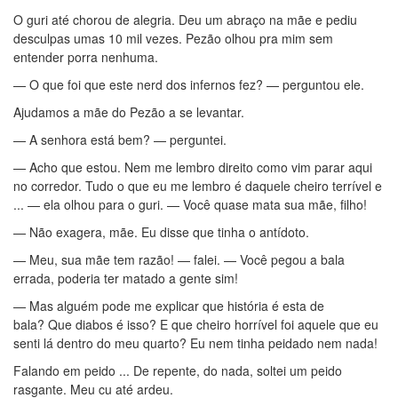
O guri até chorou de alegria. Deu um abraço na mãe e pediu
desculpas umas 10 mil vezes. Pezão olhou pra mim sem
entender porra nenhuma.
— O que foi que este nerd dos infernos fez? — perguntou ele.
Ajudamos a mãe do Pezão a se levantar.
— A senhora está bem? — perguntei.
— Acho que estou. Nem me lembro direito como vim parar aqui
no corredor. Tudo o que eu me lembro é daquele cheiro terrível e
... — ela olhou para o guri. — Você quase mata sua mãe, filho!
— Não exagera, mãe. Eu disse que tinha o antídoto.
— Meu, sua mãe tem razão! — falei. — Você pegou a bala
errada, poderia ter matado a gente sim!
— Mas alguém pode me explicar que história é esta de
bala? Que diabos é isso? E que cheiro horrível foi aquele que eu
senti lá dentro do meu quarto? Eu nem tinha peidado nem nada!
Falando em peido ... De repente, do nada, soltei um peido
rasgante. Meu cu até ardeu.