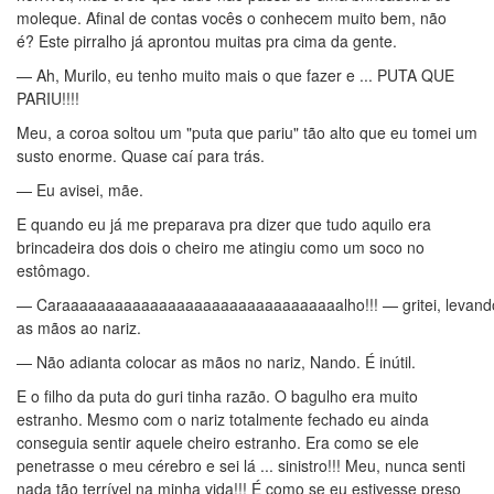
moleque. Afinal de contas vocês o conhecem muito bem, não
é? Este pirralho já aprontou muitas pra cima da gente.
— Ah, Murilo, eu tenho muito mais o que fazer e ... PUTA QUE
PARIU!!!!
Meu, a coroa soltou um "puta que pariu" tão alto que eu tomei um
susto enorme. Quase caí para trás.
— Eu avisei, mãe.
E quando eu já me preparava pra dizer que tudo aquilo era
brincadeira dos dois o cheiro me atingiu como um soco no
estômago.
— Caraaaaaaaaaaaaaaaaaaaaaaaaaaaaaaaalho!!! — gritei, levand
as mãos ao nariz.
— Não adianta colocar as mãos no nariz, Nando. É inútil.
E o filho da puta do guri tinha razão. O bagulho era muito
estranho. Mesmo com o nariz totalmente fechado eu ainda
conseguia sentir aquele cheiro estranho. Era como se ele
penetrasse o meu cérebro e sei lá ... sinistro!!! Meu, nunca senti
nada tão terrível na minha vida!!! É como se eu estivesse preso