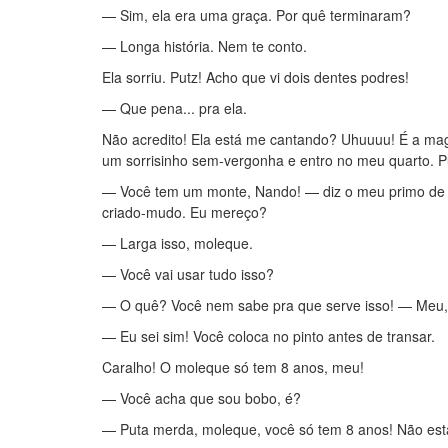
— Sim, ela era uma graça. Por quê terminaram?
— Longa história. Nem te conto.
Ela sorriu. Putz! Acho que vi dois dentes podres!
— Que pena... pra ela.
Não acredito! Ela está me cantando? Uhuuuu! É a m
um sorrisinho sem-vergonha e entro no meu quarto. 
— Você tem um monte, Nando! — diz o meu primo de
criado-mudo. Eu mereço?
— Larga isso, moleque.
— Você vai usar tudo isso?
— O quê? Você nem sabe pra que serve isso! — Meu, e
— Eu sei sim! Você coloca no pinto antes de transar.
Caralho! O moleque só tem 8 anos, meu!
— Você acha que sou bobo, é?
— Puta merda, moleque, você só tem 8 anos! Não está