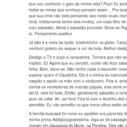
que vou conhecer o gato da minha vida? Putz! Eu aind
todas as minas que conheço pensam assim... Pra quan
que sua irmã não está pensando isso neste exato mom
irmã. Infelizmente tenho dois irmãos, um mais filho d
meu sabadão. Afinal o sabadão promete! Show do Rappa
aí. Pensamento positivo.
Já são 4 e meia da tarde, futebolzinho na globo. Camp
nenhum goleiro viu sequer a cor da bola. Melhor desli
Desligo a TV e ouço a campainha. Tomara que não se
explico. Ei! Agora que eu percebi, vocês vão ficar sa
ficha. Bom, dane-se. Não tenho nada a esconder mesmo
explicar quem é Claudinha. Ela é a minha ex-namorad
naquilo e aquilo na mão com o verdureiro. Pois é, a
contra os vendedores de mamão papaia, mas seria ma
sei lá, esta foi foda. Então, geralmente sabadão a ta
quer de volta. Ah, sai fora! Fica lá com o tiozinho d
atendido. Eu não acredito no que meus olhos estão ve
A família buscapé foi como eu apelidei uns parentes 
minha prima Adalgiza(gostosinha, diga-se de passagem
moram em Itapopoca do Norte, na Paraíba. Eles são 