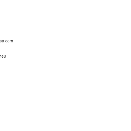
osa com
meu