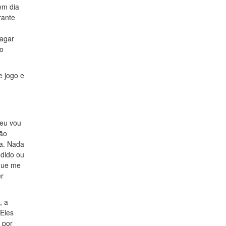
em dia
rante
ragar
so
e jogo e
 eu vou
mão
ra. Nada
dido ou
 que me
er
, a
 Eles
 por