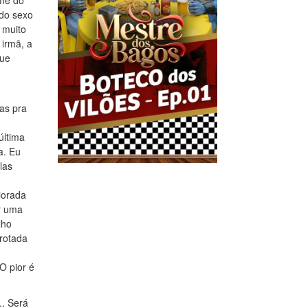
lme do
 do sexo
 muito
 irmã, a
que
as pra
última
a. Eu
las
iorada
r uma
lho
rrotada
O pior é
. Será