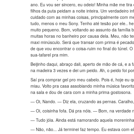
ano. Eu vou ser sincero, eu odeio! Minha mãe me tira
filhos da puta peidam a noite inteira. Um verdadeiro
cuidado com as minhas coisas, principalmente com me
tudo, menos o meu Sony. Tenho até tesão por ele.. he
muito pequeno. Bom, voltando ao assunto da família bu
muitas horas no banheiro por causa dela. Meu, não te
maxi minúsculo. Será que transar com prima é pecado?
de que vou encontrar o coisa-ruim no final do túnel. 
sua-tafarel pra mim.
Beijinho daqui, abraço dali, aperto de mão de cá, e a f
na madeira 3 vezes e dei um peido. Ah, o peido foi por 
Saí pra comprar gel pro meu cabelo. Pois é, hoje eu q
miau. Volto pra casa assobiando minha música favorita 
na sala e dou de cara com a minha prima gostosona.
— Oi, Nando. — Diz ela, cruzando as pernas. Caralh
— Oi, coisinha fofa. Dá pra nóis. — Bom, na verdade 
— Tudo jóia. Ainda está namorando aquela moreninha
— Não, não... Já terminei faz tempo. Eu estava com e