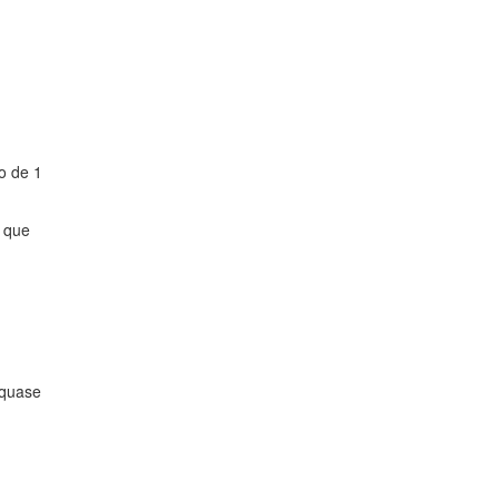
o de 1
é que
 quase