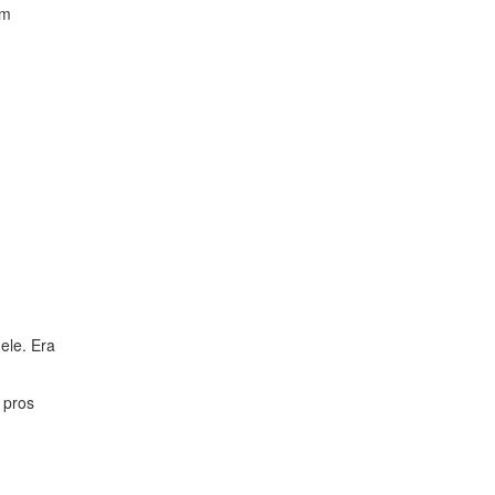
om
ele. Era
 pros