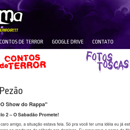
 CONTOS DE TERROR
GOOGLE DRIVE
CONTATO
 Pezão
"O Show do Rappa"
ulo 2 – O Sabadão Promete!
 caro amigo, a situação estava feia. Só pra você ter uma idéia eu já es