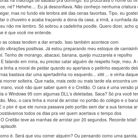
ssoras na madruga de sábado pra domingo. Eu procurava o nome do fi
hece, né? Hehehe.... Eu já desconfiava. Não conheço nenhuma criatura
gar, mas no fundo ele lembra até das cenas favoritas. Tipo, eu gostei
ertar o chuveiro e acaba traçando a dona da casa, a irmã, a cunhada da
eu não me lembro. Só sobrou a cadelinha poodle. Quero dizer, acho 
. se é que você me entende.
 as coisas tendem a dar errado. Isso também acontece com
ndo vibrações positivas. Já estou preparando meu estoque de camisinh
el. Tenho de morango, abacaxi, banana, queijo muzzarela e repolho
 E falando em mina, eu preciso catar alguém de respeito hoje, meu. A 
na tinha a moral de peidar quando eu apertava o peitinho esquerdo del
as bastava dar uma apertadinha no esquerdo... xiiiii ... e vinha daque
vai morrer solteira. Que nada, mais cedo ou mais tarde ela encontra um
o, mano, você não quer saber quem é o Creitão. O cara é uma versão p
ria o Windows 95 com algumas DLL's deletadas. Saca? Só pra você te
o. Meu, o cara tinha a moral de arrotar no portão do colégio e o baru
a. E o pior é que ele nunca passava pelo portão sem dar a sua famosa a
postávamos todos os dias pra ver quem acertava o tempo dos
 O Creitão teve as manhas de arrotar por 20 segundos. Recorde total! 
aplaudir.
 como é. Será que vou comer alguém? Ou pensando como uma garota..