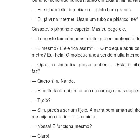
— Eu sei um jeito de deixar o ... pinto bem grande.
— Eu já vi na internet. Usam um tubo de plástico, né?
Cassete, o pirralho é esperto. Mas eu pego ele.
— Tem este também, mas o jeito que eu conheço é de g
— É mesmo? E ele fica assim? — O moleque abriu os 
metro? Eu, hein! O moleque anda vendo muita interne
— Opa, fica sim, e fica grosso também. — Está difíci
faz?
— Quero sim, Nando.
— É muito fácil, dói um pouco no começo, mas depois
— Tijolo?
— Sim, precisa ser um tijolo. Amarra bem amarradinho
me mijando de rir. — ... no pinto.
— Nossa! E funciona mesmo?
— Claro!