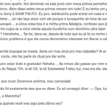
 do meu quarto, fico dormindo na sala junto com meus primos pentelho
 inferno. Além disso estes meus primos mexem em tudo! E eu tenho um 
u Sony 2.300W P.M.P.O. Eu juro, ladrãozinho pode entrar em casa e 
hehe ... só não faço amor com ele porque o buraquinho do fone de ou
scapé.... a única coisa boa é a minha prima Adalgiza, confesso que já
nho culpa se a mina rebola aquela bundinha num shortinho ultra hipe
 Hahahaha.... Se for, dane-se, depois de tudo que eu já fiz eu tenho 
O único problema é que ela nunca demonstrou interesse em liberar a va
amília buscapé se instala. Seria um mau sinal pro meu sabadão? Ai ai ai
conta, não faz parte do ritual pra dar sorte.
uero estar lindo e gostosão! Hahaha ... As minas vão passar por mim e
do Rappa "Oh, la lá! Oh, la lá! Eeeeeeeia! Faltou luz, mas era dia, dia
o, que coxa! Dezenove aninhos, meu camarada!
não foi exatamente isso que eu disse. Eu só consegui dizer: — Opa, t
, a Marcinha?
la quando você veio aqui pela última vez?