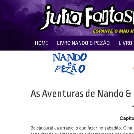
HOME
LIVRO NANDO & PEZÃO
LIVRO
As Aventuras de Nando &
Capít
Beleja pura! Já arranjei o que fazer no sabadão. Olha,