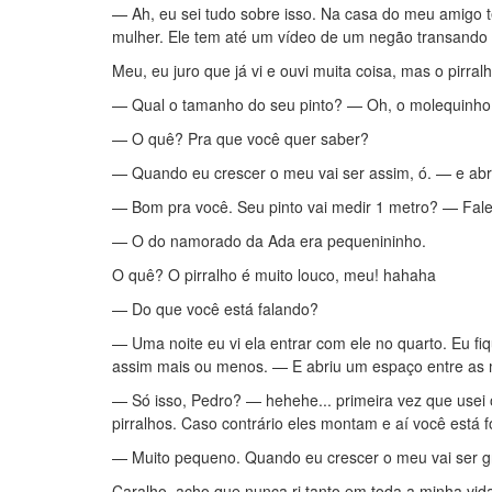
— Ah, eu sei tudo sobre isso. Na casa do meu amigo 
mulher. Ele tem até um vídeo de um negão transando
Meu, eu juro que já vi e ouvi muita coisa, mas o pirral
— Qual o tamanho do seu pinto? — Oh, o molequinho 
— O quê? Pra que você quer saber?
— Quando eu crescer o meu vai ser assim, ó. — e abr
— Bom pra você. Seu pinto vai medir 1 metro? — Falei 
— O do namorado da Ada era pequenininho.
O quê? O pirralho é muito louco, meu! hahaha
— Do que você está falando?
— Uma noite eu vi ela entrar com ele no quarto. Eu fiq
assim mais ou menos. — E abriu um espaço entre as
— Só isso, Pedro? — hehehe... primeira vez que usei 
pirralhos. Caso contrário eles montam e aí você está f
— Muito pequeno. Quando eu crescer o meu vai ser g
Caralho, acho que nunca ri tanto em toda a minha vid