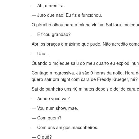
— Ah, é mentira.
— Juro que não. Eu fiz e funcionou.
O pirralho olhou para a minha virilha. Sai fora, molequ
— E ficou grandão?
Abri os braços o máximo que pude. Não acredito como
— Uau...
Quando o moleque saiu do meu quarto eu explodi nu
Contagem regressiva. Já são 9 horas da noite. Hora d
quero sair pra night com cara de Freddy Krueger, né?
Saí do banheiro uns 40 minutos depois e dei de cara
— Aonde você vai?
— Vou num show, mãe.
— Com quem?
— Com uns amigos maconheiros.
— O quê?