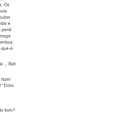
s. Os
puta
roubar
vido é
 perdi
r mega
certeza
i-que-é-
 ... Bati
 fazer
!" Entro
udo bom?