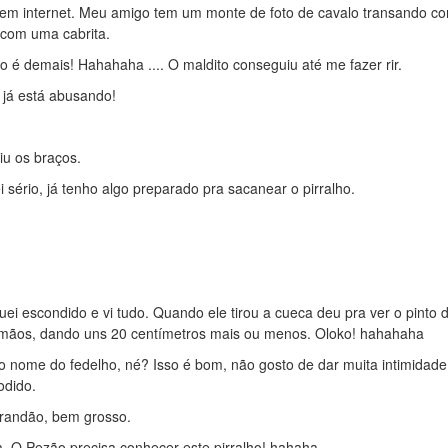
tem internet. Meu amigo tem um monte de foto de cavalo transando c
 com uma cabrita.
ho é demais! Hahahaha .... O maldito conseguiu até me fazer rir.
já está abusando!
iu os braços.
sério, já tenho algo preparado pra sacanear o pirralho.
uei escondido e vi tudo. Quando ele tirou a cueca deu pra ver o pinto d
 mãos, dando uns 20 centímetros mais ou menos. Oloko! hahahaha
o nome do fedelho, né? Isso é bom, não gosto de dar muita intimidade
odido.
randão, bem grosso.
a. O Pezão precisa conhecer este pirralho! hahaha