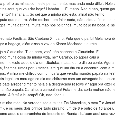
a prefiro as minas com este pensamento, mas anda meio difícil. Hoje 
tos será que vou dar hoje? Hahaha .... É, mano. Não ri não, quem ga
ento? Hahaha ... Só sei que a minha não está, afinal não tenho
a puta que o outro. Acho melhor nem falar nada, não estou a fim de est
, muita gatinha, muita mão nos peitinhos, muito beijo na boca, é is
eonato Paulista, São Caetano X Ituano. Puta que o pariu! Meia hora d
gar a bagaça, além disso a voz do Kleber Machado me irrita.
ja a Claudinha. Tudo bem, você não conhece a Claudinha. Eu
bendo muita coisa da minha vida, né? Caralho, só agora caiu a
.... exceto aquele dia em Ubatuba, mas... outro dia eu conto. Agora
a, ficamos juntos por 3 meses, até que um dia eu a encontrei com a 
migos. A mina me chifrou com um cara que vendia mamão papaia na fei
is legal pro meu ego se ela me chifrasse com um advogado bem suce
rde bate arrependimento nela e a desgraçada resolve vir aqui pra dizer
os mamão papaia. Caralho, a campainha! Puta merda, seria melhor não t
ndo. A família buscapé! Oh, não, fodeu.
da minha mãe. Na verdade são a minha Tia Marcelina, o meu Tio Josué
), e os meus dois primos(tudo pirralho, um de 8 e outro de 13 anos).
como aquele programinha do Imposto de Renda : baixam aqui uma vez