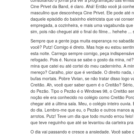
consultando o jornal pra ver a programação das emi
Cine Privet da Band, é claro. Ahá! Então você já con
masculino que desconheça Cine Privet. Ele pode até ne
daquele episódio do baixinho eletricista que vai cons
empregada, a cozinheira, e mais uma vagabunda que 
sim, pois não cheguei até o final do filme... hehehe ..
Sempre que a gente joga muita esperança no sabadão
você? Putz! Comigo é direto. Mas hoje eu estou senti
esta noite. Carrego sempre comigo, peça indispensáv
refogado. Pois é. Nunca se sabe o gosto da mina, né?
mina que catei eu até cortei do meu caderninho. A mi
mereço? Caralho, pior que é verdade. O direito nada, m
bufas mortais. Pobre Vivian, se não tratar disso logo 
Creitão. Ah, você quer saber quem é o Creitão? Séri
do Pezão. Tipo o Pezão é o Windows 98, o Creitão se
noção ele era conhecido no colégio como Creitão Porcã
chegar até a última sala. Meu, o colégio inteiro ouvi
do dia. Lembro-me que eu, o Pezão e outros manos a
arrotos. Putz! Teve um dia que todo mundo errou feio!
que teve neguinho que até se levantou da carteira pra 
O dia vai passando e cresce a ansiedade. Você sabe