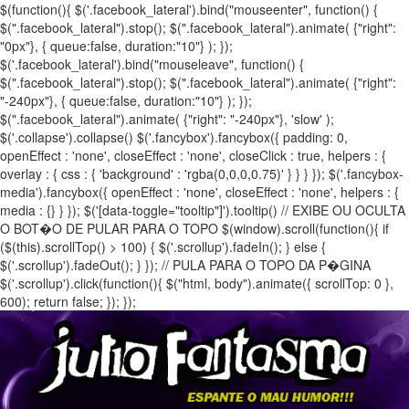
$(function(){ $('.facebook_lateral').bind("mouseenter", function() {
$(".facebook_lateral").stop(); $(".facebook_lateral").animate( {"right":
"0px"}, { queue:false, duration:"10"} ); });
$('.facebook_lateral').bind("mouseleave", function() {
$(".facebook_lateral").stop(); $(".facebook_lateral").animate( {"right":
"-240px"}, { queue:false, duration:"10"} ); });
$(".facebook_lateral").animate( {"right": "-240px"}, 'slow' );
$('.collapse').collapse() $('.fancybox').fancybox({ padding: 0,
openEffect : 'none', closeEffect : 'none', closeClick : true, helpers : {
overlay : { css : { 'background' : 'rgba(0,0,0,0.75)' } } } }); $('.fancybox-
media').fancybox({ openEffect : 'none', closeEffect : 'none', helpers : {
media : {} } }); $('[data-toggle="tooltip"]').tooltip() // EXIBE OU OCULTA
O BOT�O DE PULAR PARA O TOPO $(window).scroll(function(){ if
($(this).scrollTop() > 100) { $('.scrollup').fadeIn(); } else {
$('.scrollup').fadeOut(); } }); // PULA PARA O TOPO DA P�GINA
$('.scrollup').click(function(){ $("html, body").animate({ scrollTop: 0 },
600); return false; }); });