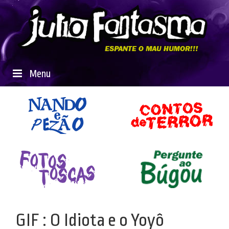
Menu
GIF : O Idiota e o Yoyô