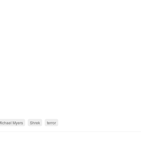
Michael Myers
Shrek
terror