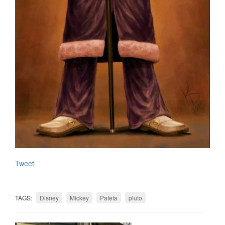
Tweet
TAGS:
Disney
Mickey
Pateta
pluto