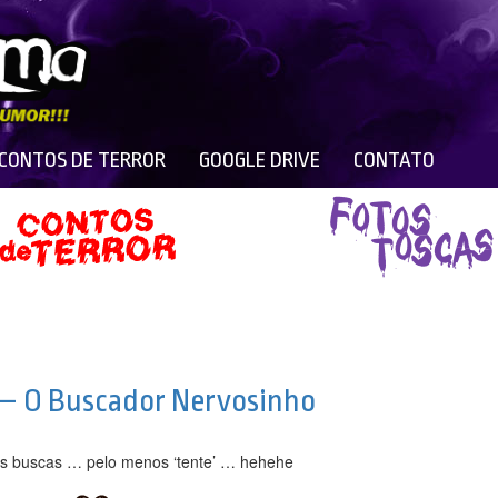
 CONTOS DE TERROR
GOOGLE DRIVE
CONTATO
u – O Buscador Nervosinho
s buscas … pelo menos ‘tente’ … hehehe