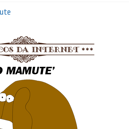
mute
!