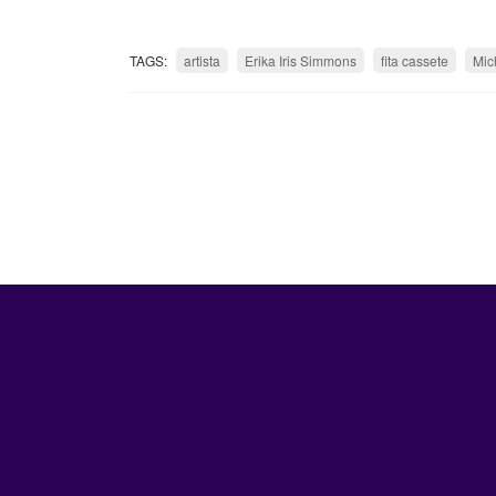
TAGS:
artista
Erika Iris Simmons
fita cassete
Mic