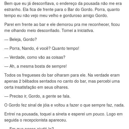
Bem que eu já desconfiava, o endereço da pousada não me era
estranho. Ela fica de frente para o Bar do Gordo. Porra, quanto
tempo eu não vejo meu velho e gorduroso amigo Gordo.
Parei em frente ao bar e ele demorou pra me reconhecer, ficou
me olhando meio desconfiado. Tomei a iniciativa.
— Beleja, Gordo?
— Porra, Nando, é você? Quanto tempo!
— Verdade, como vão as coisas?
— Ah, a mesma bosta de sempre!
Todos os fregueses do bar olharam para ele. Na verdade eram
apenas 2 bêbados sentados no canto do bar, mas percebi uma
certa insatisfação em seus olhares.
— Preciso ir, Gordo, a gente se fala.
O Gordo fez sinal de jóia e voltou a fazer o que sempre faz, nada.
Entrei na pousada, toquei a sineta e esperei um pouco. Logo em
seguida o recepcionista apareceu.
— Em que posso ajudá-lo?