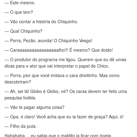
— Este mesmo.
— O que tem?
— Vão contar a história do Chiquinho.
— Qual Chiquinho?
— Porra, Pezão, acorda! O Chiquinho Vesgo!
— Caraaaaaaaaaaaaaaaaalho!!! É mesmo? Que doido!
— O produtor do programa me ligou. Querem que eu dê umas
dicas para o ator que vai interpretar o papel do Chico.
— Porra, pior que você imitava o cara direitinho. Mas como
descobriram?
— Ah, sei lá! Globo é Globo, né? Os caras devem ter feito uma
pesquisa fodida.
— Vão te pagar alguma coisa?
— Opa, é claro! Você acha que eu ia fazer de graça? Aqui, ó!
— Filho da puta.
Hahahaha.... eu sabia que o maldito ia ficar com inveja.