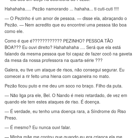
Hahahaha..... Pezão namorando ... hahaha... ti cuti-cuti !!!!
— O Pezinho é um amor de pessoa. — disse ela, abraçando o
Pezão. — Nem acredito que eu encontrei uma pessoa tão boa
como ele.
Como é que é???????????? PEZINHO? PESSOA TÃO
BOA??? Eu ouvi direito? Hahahahaha .... Será que ela está
falando da mesma pessoa que foi capaz de fazer cocô na gaveta
da mesa da nossa professora na quarta-série ???
Galera, eu tive um ataque de risos, não consegui segurar. Eu
comecei a rir feito uma hiena com caganeira no mato.
Pezão ficou puto e me deu um soco no braço. Filho da puta.
— Não liga pra ele, Bel. O Nando é meio retardado, de vez em
quando ele tem estes ataques de riso. É doença.
— É verdade, eu tenho uma doença rara, a Síndrome do Riso
Preso.
— É mesmo? Eu nunca ouvi falar.
— Minha mãe me contou que quando eu era criança ela me