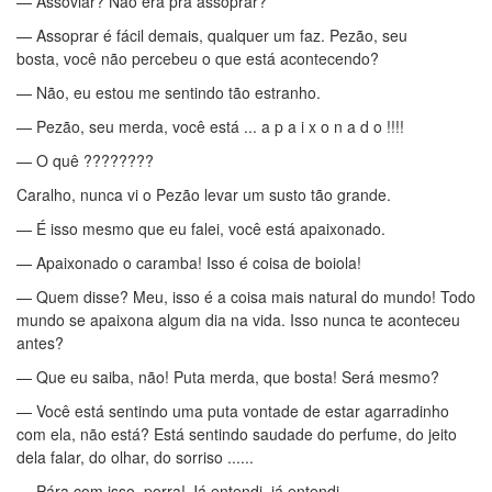
— Assoviar? Não era pra assoprar?
— Assoprar é fácil demais, qualquer um faz. Pezão, seu
bosta, você não percebeu o que está acontecendo?
— Não, eu estou me sentindo tão estranho.
— Pezão, seu merda, você está ... a p a i x o n a d o !!!!
— O quê ????????
Caralho, nunca vi o Pezão levar um susto tão grande.
— É isso mesmo que eu falei, você está apaixonado.
— Apaixonado o caramba! Isso é coisa de boiola!
— Quem disse? Meu, isso é a coisa mais natural do mundo! Todo
mundo se apaixona algum dia na vida. Isso nunca te aconteceu
antes?
— Que eu saiba, não! Puta merda, que bosta! Será mesmo?
— Você está sentindo uma puta vontade de estar agarradinho
com ela, não está? Está sentindo saudade do perfume, do jeito
dela falar, do olhar, do sorriso ......
— Pára com isso, porra! Já entendi, já entendi.