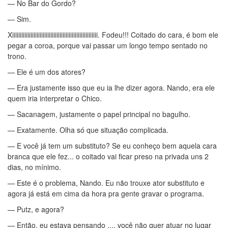
— No Bar do Gordo?
— Sim.
Xiiiiiiiiiiiiiiiiiiiiiiiiiiiiiiiiiiiiiiiiiiiiiiiiiiiiiiii. Fodeu!!! Coitado do cara, é bom ele
pegar a coroa, porque vai passar um longo tempo sentado no
trono.
— Ele é um dos atores?
— Era justamente isso que eu ia lhe dizer agora. Nando, era ele
quem iria interpretar o Chico.
— Sacanagem, justamente o papel principal no bagulho.
— Exatamente. Olha só que situação complicada.
— E você já tem um substituto? Se eu conheço bem aquela cara
branca que ele fez... o coitado vai ficar preso na privada uns 2
dias, no mínimo.
— Este é o problema, Nando. Eu não trouxe ator substituto e
agora já está em cima da hora pra gente gravar o programa.
— Putz, e agora?
— Então, eu estava pensando .... você não quer atuar no lugar