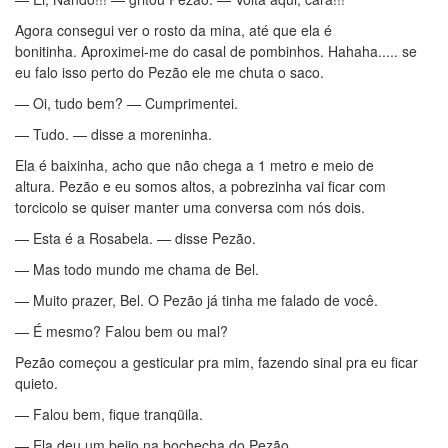
Agora consegui ver o rosto da mina, até que ela é
bonitinha. Aproximei-me do casal de pombinhos. Hahaha..... se
eu falo isso perto do Pezão ele me chuta o saco.
— Oi, tudo bem? — Cumprimentei.
— Tudo. — disse a moreninha.
Ela é baixinha, acho que não chega a 1 metro e meio de
altura. Pezão e eu somos altos, a pobrezinha vai ficar com
torcicolo se quiser manter uma conversa com nós dois.
— Esta é a Rosabela. — disse Pezão.
— Mas todo mundo me chama de Bel.
— Muito prazer, Bel. O Pezão já tinha me falado de você.
— É mesmo? Falou bem ou mal?
Pezão começou a gesticular pra mim, fazendo sinal pra eu ficar
quieto.
— Falou bem, fique tranqüila.
— Ela deu um beijo na bochecha do Pezão.