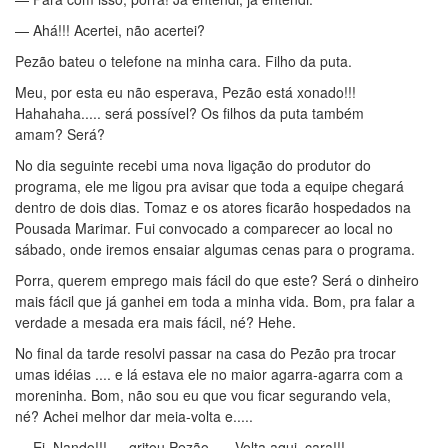
— Ahá!!! Acertei, não acertei?
Pezão bateu o telefone na minha cara. Filho da puta.
Meu, por esta eu não esperava, Pezão está xonado!!!
Hahahaha..... será possível? Os filhos da puta também
amam? Será?
No dia seguinte recebi uma nova ligação do produtor do
programa, ele me ligou pra avisar que toda a equipe chegará
dentro de dois dias. Tomaz e os atores ficarão hospedados na
Pousada Marimar. Fui convocado a comparecer ao local no
sábado, onde iremos ensaiar algumas cenas para o programa.
Porra, querem emprego mais fácil do que este? Será o dinheiro
mais fácil que já ganhei em toda a minha vida. Bom, pra falar a
verdade a mesada era mais fácil, né? Hehe.
No final da tarde resolvi passar na casa do Pezão pra trocar
umas idéias .... e lá estava ele no maior agarra-agarra com a
moreninha. Bom, não sou eu que vou ficar segurando vela,
né? Achei melhor dar meia-volta e.....
— Ei, Nando!!! — gritou Pezão. — Volta aqui, cara!!!