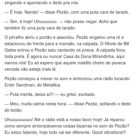
xingando e apontando o dedo pra nós.
— É hoje, Nando! — disse Pezão, com uma puta cara de tarado.
— Sim, é hoje! Uhuuuuuuu. — não posso negar. Acho que
também fiz uma puta cara de tarado.
O pirralho abriu o portão e assoviou. Pezão engatou uma ré e
estacionou de frente para a mansão, na calçada. O filhote de Bill
Gates entrou e Pezão saiu cantando os pneus. A calçada ficou
toda preta. É agora ou nunca! Casa da Dona Mirandinha, aqui
vamos nós! Eu só espero que aquele maldito cheiro de pexeca
vencida não esteja mais lá.
Pezão começou a mexer no som e sintonizou uma rádio tocando
Enter Sandman, do Metallica.
— Puta merda, deixa aí!!! — eu gritei, excitado.
— Meu, muita calma nesta hora. — disse Pezão, soltando o dedo
do botão.
Uhuuuuuuuuu! Até o rádio está a nosso favor hoje! Já reparou
como sempre sintonizávamos coisas bizarras no som do Pezão?
Eu estou falando, hoje tudo vai ser diferente. Good vibrations!!!