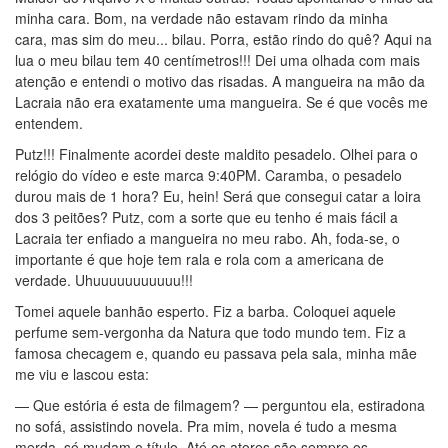
minha cara. Bom, na verdade não estavam rindo da minha
cara, mas sim do meu... bilau. Porra, estão rindo do quê? Aqui na
lua o meu bilau tem 40 centímetros!!! Dei uma olhada com mais
atenção e entendi o motivo das risadas. A mangueira na mão da
Lacraia não era exatamente uma mangueira. Se é que vocês me
entendem.
Putz!!! Finalmente acordei deste maldito pesadelo. Olhei para o
relógio do vídeo e este marca 9:40PM. Caramba, o pesadelo
durou mais de 1 hora? Eu, hein! Será que consegui catar a loira
dos 3 peitões? Putz, com a sorte que eu tenho é mais fácil a
Lacraia ter enfiado a mangueira no meu rabo. Ah, foda-se, o
importante é que hoje tem rala e rola com a americana de
verdade. Uhuuuuuuuuuuu!!!
Tomei aquele banhão esperto. Fiz a barba. Coloquei aquele
perfume sem-vergonha da Natura que todo mundo tem. Fiz a
famosa checagem e, quando eu passava pela sala, minha mãe
me viu e lascou esta:
— Que estória é esta de filmagem? — perguntou ela, estiradona
no sofá, assistindo novela. Pra mim, novela é tudo a mesma
merda, só mudam o título. Até os atores são sempre os