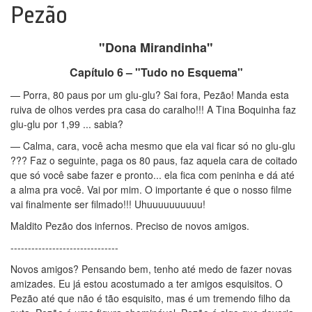
Pezão
"Dona Mirandinha"
Capítulo 6 – "Tudo no Esquema"
— Porra, 80 paus por um glu-glu? Sai fora, Pezão! Manda esta
ruiva de olhos verdes pra casa do caralho!!! A Tina Boquinha faz
glu-glu por 1,99 ... sabia?
— Calma, cara, você acha mesmo que ela vai ficar só no glu-glu
??? Faz o seguinte, paga os 80 paus, faz aquela cara de coitado
que só você sabe fazer e pronto... ela fica com peninha e dá até
a alma pra você. Vai por mim. O importante é que o nosso filme
vai finalmente ser filmado!!! Uhuuuuuuuuuu!
Maldito Pezão dos infernos. Preciso de novos amigos.
-------------------------------
Novos amigos? Pensando bem, tenho até medo de fazer novas
amizades. Eu já estou acostumado a ter amigos esquisitos. O
Pezão até que não é tão esquisito, mas é um tremendo filho da