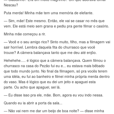
Nescau?
Puta merda! Minha mãe tem uma memória de elefante.
— Sim, mãe! Este mesmo. Então, ele vai se casar no mês que
vem. Ele está meio sem grana e pediu pra gente filmar o casório.
Minha mãe começou a rir.
— Você e o seu amigo rico? Sinto muito, filho, mas a filmagem vai
sair horrível. Lembra daquela fita do churrasco que você
trouxe? A câmera balançava tanto que me deu até enjôo.
Hehehehe..... é lógico que a câmera balançava. Quem filmou o
churrasco na casa do Pezão fui eu e... eu estava mais bêbado
que todo mundo junto. No final da filmagem, só pra vocês terem
uma idéia, eu fui ao banheiro e filmei minha própria merda dentro
do vaso. Mas é lógico que eu dei um jeito e apaguei esta
parte. Ou acho que apaguei, sei lá.
— Eu disse isso pra ele, mãe. Bom, agora eu vou indo nessa.
Quando eu ia abrir a porta da sala...
— Não vai nem me dar um beijo de boa noite? — disse minha