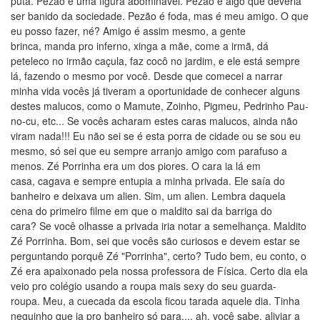
puta. Pezão é uma figura abominável. Pezão é algo que deveria
ser banido da sociedade. Pezão é foda, mas é meu amigo. O que
eu posso fazer, né? Amigo é assim mesmo, a gente
brinca, manda pro inferno, xinga a mãe, come a irmã, dá
peteleco no irmão caçula, faz cocô no jardim, e ele está sempre
lá, fazendo o mesmo por você. Desde que comecei a narrar
minha vida vocês já tiveram a oportunidade de conhecer alguns
destes malucos, como o Mamute, Zoinho, Pigmeu, Pedrinho Pau-
no-cu, etc... Se vocês acharam estes caras malucos, ainda não
viram nada!!! Eu não sei se é esta porra de cidade ou se sou eu
mesmo, só sei que eu sempre arranjo amigo com parafuso a
menos. Zé Porrinha era um dos piores. O cara ia lá em
casa, cagava e sempre entupia a minha privada. Ele saía do
banheiro e deixava um alien. Sim, um alien. Lembra daquela
cena do primeiro filme em que o maldito sai da barriga do
cara? Se você olhasse a privada iria notar a semelhança. Maldito
Zé Porrinha. Bom, sei que vocês são curiosos e devem estar se
perguntando porquê Zé "Porrinha", certo? Tudo bem, eu conto, o
Zé era apaixonado pela nossa professora de Física. Certo dia ela
veio pro colégio usando a roupa mais sexy do seu guarda-
roupa. Meu, a cuecada da escola ficou tarada aquele dia. Tinha
neguinho que ia pro banheiro só para.... ah, você sabe, aliviar a