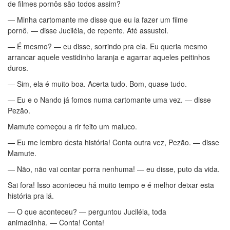
de filmes pornôs são todos assim?
— Minha cartomante me disse que eu ia fazer um filme
pornô. — disse Juciléia, de repente. Até assustei.
— É mesmo? — eu disse, sorrindo pra ela. Eu queria mesmo
arrancar aquele vestidinho laranja e agarrar aqueles peitinhos
duros.
— Sim, ela é muito boa. Acerta tudo. Bom, quase tudo.
— Eu e o Nando já fomos numa cartomante uma vez. — disse
Pezão.
Mamute começou a rir feito um maluco.
— Eu me lembro desta história! Conta outra vez, Pezão. — disse
Mamute.
— Não, não vai contar porra nenhuma! — eu disse, puto da vida.
Sai fora! Isso aconteceu há muito tempo e é melhor deixar esta
história pra lá.
— O que aconteceu? — perguntou Juciléia, toda
animadinha. — Conta! Conta!