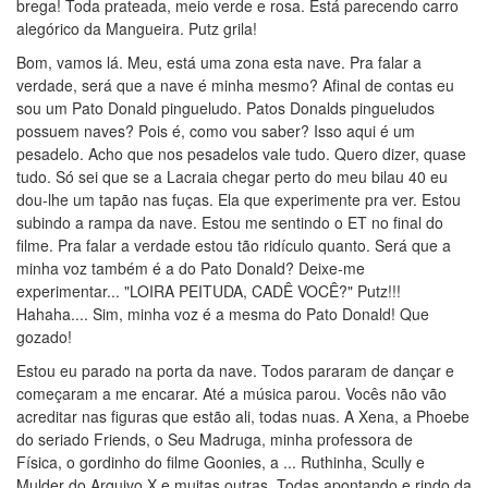
brega! Toda prateada, meio verde e rosa. Está parecendo carro
alegórico da Mangueira. Putz grila!
Bom, vamos lá. Meu, está uma zona esta nave. Pra falar a
verdade, será que a nave é minha mesmo? Afinal de contas eu
sou um Pato Donald pingueludo. Patos Donalds pingueludos
possuem naves? Pois é, como vou saber? Isso aqui é um
pesadelo. Acho que nos pesadelos vale tudo. Quero dizer, quase
tudo. Só sei que se a Lacraia chegar perto do meu bilau 40 eu
dou-lhe um tapão nas fuças. Ela que experimente pra ver. Estou
subindo a rampa da nave. Estou me sentindo o ET no final do
filme. Pra falar a verdade estou tão ridículo quanto. Será que a
minha voz também é a do Pato Donald? Deixe-me
experimentar... "LOIRA PEITUDA, CADÊ VOCÊ?" Putz!!!
Hahaha.... Sim, minha voz é a mesma do Pato Donald! Que
gozado!
Estou eu parado na porta da nave. Todos pararam de dançar e
começaram a me encarar. Até a música parou. Vocês não vão
acreditar nas figuras que estão ali, todas nuas. A Xena, a Phoebe
do seriado Friends, o Seu Madruga, minha professora de
Física, o gordinho do filme Goonies, a ... Ruthinha, Scully e
Mulder do Arquivo X e muitas outras. Todas apontando e rindo da