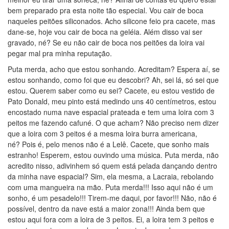
bem preparado pra esta noite tão especial. Vou cair de boca
naqueles peitões siliconados. Acho silicone feio pra cacete, mas
dane-se, hoje vou cair de boca na geléia. Além disso vai ser
gravado, né? Se eu não cair de boca nos peitões da loira vai
pegar mal pra minha reputação.
Puta merda, acho que estou sonhando. Acreditam? Espera aí, se
estou sonhando, como foi que eu descobri? Ah, sei lá, só sei que
estou. Querem saber como eu sei? Cacete, eu estou vestido de
Pato Donald, meu pinto está medindo uns 40 centímetros, estou
encostado numa nave espacial prateada e tem uma loira com 3
peitos me fazendo cafuné. O que acham? Não preciso nem dizer
que a loira com 3 peitos é a mesma loira burra americana,
né? Pois é, pelo menos não é a Lelê. Cacete, que sonho mais
estranho! Esperem, estou ouvindo uma música. Puta merda, não
acredito nisso, adivinhem só quem está pelada dançando dentro
da minha nave espacial? Sim, ela mesma, a Lacraia, rebolando
com uma mangueira na mão. Puta merda!!! Isso aqui não é um
sonho, é um pesadelo!!! Tirem-me daqui, por favor!!! Não, não é
possível, dentro da nave está a maior zona!!! Ainda bem que
estou aqui fora com a loira de 3 peitos. Ei, a loira tem 3 peitos e