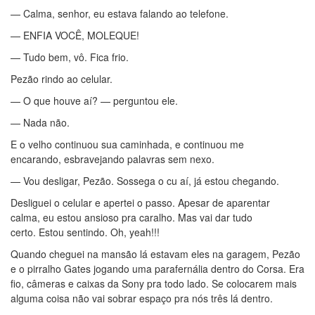
— Calma, senhor, eu estava falando ao telefone.
— ENFIA VOCÊ, MOLEQUE!
— Tudo bem, vô. Fica frio.
Pezão rindo ao celular.
— O que houve aí? — perguntou ele.
— Nada não.
E o velho continuou sua caminhada, e continuou me
encarando, esbravejando palavras sem nexo.
— Vou desligar, Pezão. Sossega o cu aí, já estou chegando.
Desliguei o celular e apertei o passo. Apesar de aparentar
calma, eu estou ansioso pra caralho. Mas vai dar tudo
certo. Estou sentindo. Oh, yeah!!!
Quando cheguei na mansão lá estavam eles na garagem, Pezão
e o pirralho Gates jogando uma parafernália dentro do Corsa. Era
fio, câmeras e caixas da Sony pra todo lado. Se colocarem mais
alguma coisa não vai sobrar espaço pra nós três lá dentro.