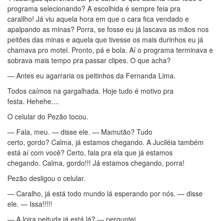
programa selecionando? A escolhida é sempre feia pra
carallho! Já viu aquela hora em que o cara fica vendado e
apalpando as minas? Porra, se fosse eu já lascava as mãos nos
peitões das minas e aquela que tivesse os mais durinhos eu já
chamava pro motel. Pronto, pá e bola. Aí o programa terminava e
sobrava mais tempo pra passar clipes. O que acha?
— Antes eu agarraria os peitinhos da Fernanda Lima.
Todos caímos na gargalhada. Hoje tudo é motivo pra
festa. Hehehe....
O celular do Pezão tocou.
— Fala, meu. — disse ele. — Mamutão? Tudo
certo, gordo? Calma, já estamos chegando. A Juciléia também
está aí com você? Certo, fala pra ela que já estamos
chegando. Calma, gordo!!! Já estamos chegando, porra!
Pezão desligou o celular.
— Caralho, já está todo mundo lá esperando por nós. — disse
ele. — Issa!!!!!
— A loira peituda já está lá? — perguntei.