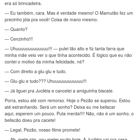
era só brincadeira.
— Eu também, cara. Mas é verdade mesmo! O Mamutão fez um
precinho jóia pra você! Coisa de mano mesmo.
— Quanto?
— Cenzinho!!!
— Uhuuuuuuuuuuuuu!!! — pulei tão alto e fiz tanta farra que
minha mãe veio ver o que tinha acontecido. É lógico que eu não
contei o motivo da minha felicidade, né?
— Com direito a glu-glu e tudo.
— Glu-glu e tudo??? Uhuuuuuuuuuuuu!!!
— Já liguei pra Juciléia e cancelei a amiguinha biscate.
Porra, estou até com remorso. Hoje o Pezão se superou. Estou
até estranhando. Será um sonho? Deixa eu me beliscar
aqui, esperem um pouco. Puta merda!!!! Não, não é um sonho, o
beliscão doeu pra cacete!
— Legal, Pezão, nosso filme promete!
— Ah, mete sim, vou meter muito hoje. A Juciléia vai pra casa