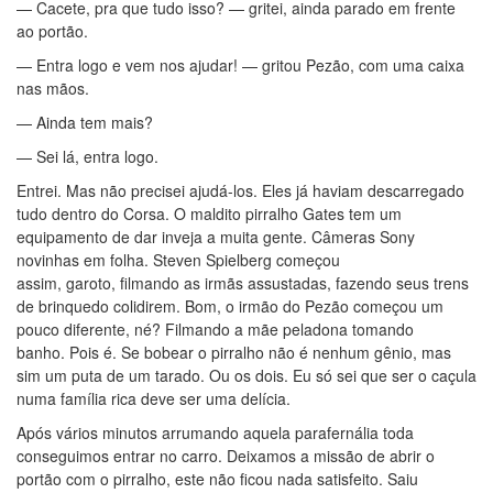
— Cacete, pra que tudo isso? — gritei, ainda parado em frente
ao portão.
— Entra logo e vem nos ajudar! — gritou Pezão, com uma caixa
nas mãos.
— Ainda tem mais?
— Sei lá, entra logo.
Entrei. Mas não precisei ajudá-los. Eles já haviam descarregado
tudo dentro do Corsa. O maldito pirralho Gates tem um
equipamento de dar inveja a muita gente. Câmeras Sony
novinhas em folha. Steven Spielberg começou
assim, garoto, filmando as irmãs assustadas, fazendo seus trens
de brinquedo colidirem. Bom, o irmão do Pezão começou um
pouco diferente, né? Filmando a mãe peladona tomando
banho. Pois é. Se bobear o pirralho não é nenhum gênio, mas
sim um puta de um tarado. Ou os dois. Eu só sei que ser o caçula
numa família rica deve ser uma delícia.
Após vários minutos arrumando aquela parafernália toda
conseguimos entrar no carro. Deixamos a missão de abrir o
portão com o pirralho, este não ficou nada satisfeito. Saiu