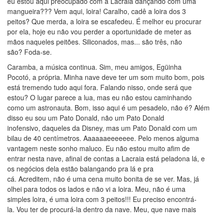
eu estou aqui preocupado com a Lacraia dançando com uma
mangueira??? Vem aqui, loira! Caralho, cadê a loira dos 3
peitos? Que merda, a loira se escafedeu. É melhor eu procurar
por ela, hoje eu não vou perder a oportunidade de meter as
mãos naqueles peitões. Siliconados, mas... são três, não
são? Foda-se.
Caramba, a música continua. Sim, meu amigos, Egüinha
Pocotó, a própria. Minha nave deve ter um som muito bom, pois
está tremendo tudo aqui fora. Falando nisso, onde será que
estou? O lugar parece a lua, mas eu não estou caminhando
como um astronauta. Bom, isso aqui é um pesadelo, não é? Além
disso eu sou um Pato Donald, não um Pato Donald
inofensivo, daqueles da Disney, mas um Pato Donald com um
bilau de 40 centímetros. Aaaaaaeeeeeee. Pelo menos alguma
vantagem neste sonho maluco. Eu não estou muito afim de
entrar nesta nave, afinal de contas a Lacraia está peladona lá, e
os negócios dela estão balangando pra lá e pra
cá. Acreditem, não é uma cena muito bonita de se ver. Mas, já
olhei para todos os lados e não vi a loira. Meu, não é uma
simples loira, é uma loira com 3 peitos!!! Eu preciso encontrá-
la. Vou ter de procurá-la dentro da nave. Meu, que nave mais