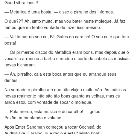
Good vibrations!!!
— Metallica é uma bosta! — disse o pirralho dos infernos.
O quê??? Ah, sinto muito, mas vou bater neste moleque. Já faz
tempo que eu tenho vontade de fazer isso mesmo.
— Vai tomar no seu cu, Bill Gates do caralho! O seu cu é que tem
bosta!
— Os primeiros discos do Metallica eram bons, mas depois que o
vocalista arrancou a barba e mudou o corte de cabelo as músicas
novas bicharam.
— Ah, pirralho, cala esta boca antes que eu arranque seus
dentes.
Na verdade o pirralho até que não viajou muito não. As músicas
novas realmente não são tão boas quanto as velhas, mas eu
ainda estou com vontade de socar o moleque.
— Puta merda, esta música é do caralho! — gritou
Pezão, aumentando o volume.
Após Enter Sandman começou a tocar Cochisé, do
Audioslave. Caralho, que rádio é esta? Muito boa!!!