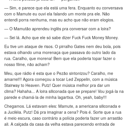
— Sim, e parece que ela está uma fera. Enquanto eu conversava
com o Mamute eu ouvi ela falando um monte pra ele. Não
entendi porra nenhuma, mas eu acho que não eram elogios.
— O Mamutão aprendeu inglês pra conversar com a loira?
— Sei lá. Acho que ele só sabe dizer Fuck Fuck Money Money.
Eu tive um ataque de risos. O pirralho Gates nem deu bola, pois
estava olhando uma morenaça que passava do outro lado da
rua. Caralho, que morena! Bem que ela poderia topar fazer o
nosso filme, não acham?
Meu, que rádio é esta que o Pezão sintonizou? Caralho, me
amarrei!!! Agora começou a tocar Led Zeppelin, com a música
Stairway to Heaven. Putz! Quer música melhor pra dar um
clima? Hahaha... A loira siliconada que se prepare! Vou jogá-la na
parede e chamá-la de minha lagartixa. Oh, yeah, baby!!!
Chegamos. Lá estavam eles: Mamute, a americana siliconada e
a Juciléia. Putz! Dá pra imaginar a cena? Pois é. Sorte que a rua
é meio escura, caso contrário a polícia poderia fazer um arrastão
ali. A calçada da casa da velha estava parecendo entrada de