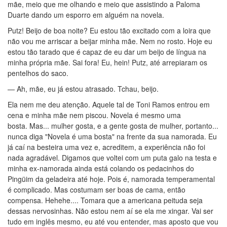
mãe, meio que me olhando e meio que assistindo a Paloma
Duarte dando um esporro em alguém na novela.
Putz! Beijo de boa noite? Eu estou tão excitado com a loira que
não vou me arriscar a beijar minha mãe. Nem no rosto. Hoje eu
estou tão tarado que é capaz de eu dar um beijo de língua na
minha própria mãe. Sai fora! Eu, hein! Putz, até arrepiaram os
pentelhos do saco.
— Ah, mãe, eu já estou atrasado. Tchau, beijo.
Ela nem me deu atenção. Aquele tal de Toni Ramos entrou em
cena e minha mãe nem piscou. Novela é mesmo uma
bosta. Mas... mulher gosta, e a gente gosta de mulher, portanto...
nunca diga "Novela é uma bosta" na frente da sua namorada. Eu
já caí na besteira uma vez e, acreditem, a experiência não foi
nada agradável. Digamos que voltei com um puta galo na testa e
minha ex-namorada ainda está colando os pedacinhos do
Pingüim da geladeira até hoje. Pois é, namorada temperamental
é complicado. Mas costumam ser boas de cama, então
compensa. Hehehe.... Tomara que a americana peituda seja
dessas nervosinhas. Não estou nem aí se ela me xingar. Vai ser
tudo em inglês mesmo, eu até vou entender, mas aposto que vou