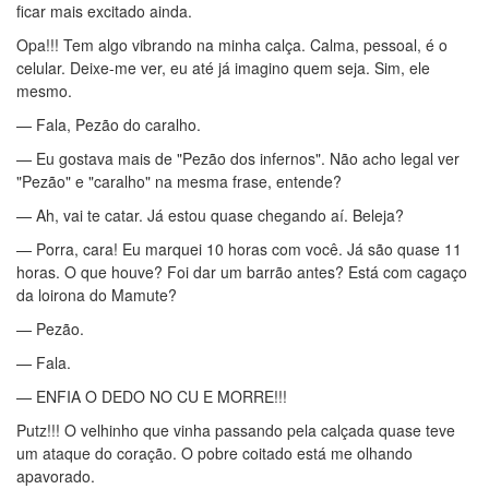
ficar mais excitado ainda.
Opa!!! Tem algo vibrando na minha calça. Calma, pessoal, é o
celular. Deixe-me ver, eu até já imagino quem seja. Sim, ele
mesmo.
— Fala, Pezão do caralho.
— Eu gostava mais de "Pezão dos infernos". Não acho legal ver
"Pezão" e "caralho" na mesma frase, entende?
— Ah, vai te catar. Já estou quase chegando aí. Beleja?
— Porra, cara! Eu marquei 10 horas com você. Já são quase 11
horas. O que houve? Foi dar um barrão antes? Está com cagaço
da loirona do Mamute?
— Pezão.
— Fala.
— ENFIA O DEDO NO CU E MORRE!!!
Putz!!! O velhinho que vinha passando pela calçada quase teve
um ataque do coração. O pobre coitado está me olhando
apavorado.