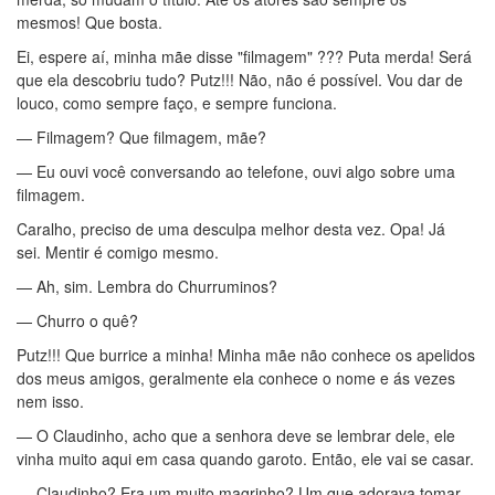
mesmos! Que bosta.
Ei, espere aí, minha mãe disse "filmagem" ??? Puta merda! Será
que ela descobriu tudo? Putz!!! Não, não é possível. Vou dar de
louco, como sempre faço, e sempre funciona.
— Filmagem? Que filmagem, mãe?
— Eu ouvi você conversando ao telefone, ouvi algo sobre uma
filmagem.
Caralho, preciso de uma desculpa melhor desta vez. Opa! Já
sei. Mentir é comigo mesmo.
— Ah, sim. Lembra do Churruminos?
— Churro o quê?
Putz!!! Que burrice a minha! Minha mãe não conhece os apelidos
dos meus amigos, geralmente ela conhece o nome e ás vezes
nem isso.
— O Claudinho, acho que a senhora deve se lembrar dele, ele
vinha muito aqui em casa quando garoto. Então, ele vai se casar.
— Claudinho? Era um muito magrinho? Um que adorava tomar