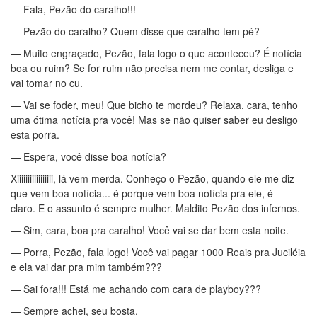
— Fala, Pezão do caralho!!!
— Pezão do caralho? Quem disse que caralho tem pé?
— Muito engraçado, Pezão, fala logo o que aconteceu? É notícia
boa ou ruim? Se for ruim não precisa nem me contar, desliga e
vai tomar no cu.
— Vai se foder, meu! Que bicho te mordeu? Relaxa, cara, tenho
uma ótima notícia pra você! Mas se não quiser saber eu desligo
esta porra.
— Espera, você disse boa notícia?
Xiiiiiiiiiiiiiiiii, lá vem merda. Conheço o Pezão, quando ele me diz
que vem boa notícia... é porque vem boa notícia pra ele, é
claro. E o assunto é sempre mulher. Maldito Pezão dos infernos.
— Sim, cara, boa pra caralho! Você vai se dar bem esta noite.
— Porra, Pezão, fala logo! Você vai pagar 1000 Reais pra Juciléia
e ela vai dar pra mim também???
— Sai fora!!! Está me achando com cara de playboy???
— Sempre achei, seu bosta.