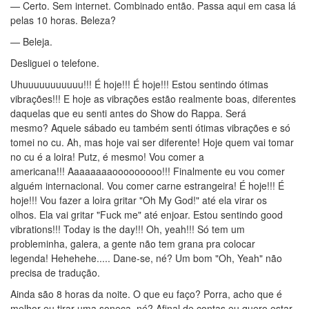
— Certo. Sem internet. Combinado então. Passa aqui em casa lá
pelas 10 horas. Beleza?
— Beleja.
Desliguei o telefone.
Uhuuuuuuuuuuu!!! É hoje!!! É hoje!!! Estou sentindo ótimas
vibrações!!! E hoje as vibrações estão realmente boas, diferentes
daquelas que eu senti antes do Show do Rappa. Será
mesmo? Aquele sábado eu também senti ótimas vibrações e só
tomei no cu. Ah, mas hoje vai ser diferente! Hoje quem vai tomar
no cu é a loira! Putz, é mesmo! Vou comer a
americana!!! Aaaaaaaaooooooooo!!! Finalmente eu vou comer
alguém internacional. Vou comer carne estrangeira! É hoje!!! É
hoje!!! Vou fazer a loira gritar "Oh My God!" até ela virar os
olhos. Ela vai gritar "Fuck me" até enjoar. Estou sentindo good
vibrations!!! Today is the day!!! Oh, yeah!!! Só tem um
probleminha, galera, a gente não tem grana pra colocar
legenda! Hehehehe..... Dane-se, né? Um bom "Oh, Yeah" não
precisa de tradução.
Ainda são 8 horas da noite. O que eu faço? Porra, acho que é
melhor eu tirar uma soneca, né? Afinal de contas eu quero estar