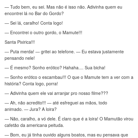
— Tudo bem, eu sei. Mas não é isso não. Adivinha quem eu
encontrei lá no Bar do Gordo?
— Sei lá, caralho! Conta logo!
— Encontrei o outro gordo, o Mamute!!!
Santa Pixirica!!!
— Puta merda! — gritei ao telefone. — Eu estava justamente
pensando nele!
— É mesmo? Sonho erótico? Hahaha.... Sua bicha!
— Sonho erótico o escambau!!! O que o Mamute tem a ver com a
história? Conta logo, porra!
— Adivinha quem ele vai arranjar pro nosso filme???
— Ah, não acredito!!! — até esfreguei as mãos, todo
animado. — Jura? A loira?
— Não, caralho, a vó dele. É claro que é a loira! O Mamutão virou
cafetão da americana peituda.
— Bom, eu já tinha ouvido alguns boatos, mas eu pensava que