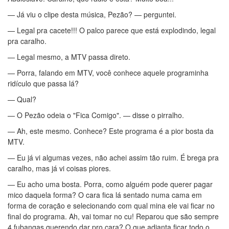
— Já viu o clipe desta música, Pezão? — perguntei.
— Legal pra cacete!!! O palco parece que está explodindo, legal
pra caralho.
— Legal mesmo, a MTV passa direto.
— Porra, falando em MTV, você conhece aquele programinha
ridículo que passa lá?
— Qual?
— O Pezão odeia o "Fica Comigo". — disse o pirralho.
— Ah, este mesmo. Conhece? Este programa é a pior bosta da
MTV.
— Eu já vi algumas vezes, não achei assim tão ruim. É brega pra
caralho, mas já vi coisas piores.
— Eu acho uma bosta. Porra, como alguém pode querer pagar
mico daquela forma? O cara fica lá sentado numa cama em
forma de coração e selecionando com qual mina ele vai ficar no
final do programa. Ah, vai tomar no cu! Reparou que são sempre
4 fubangas querendo dar pro cara? O que adianta ficar todo o