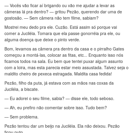
— Vocês vão ficar aí brigando ou vão me ajudar a levar as
câmeras lá pra dentro? — gritou Pezão, querendo dar uma de
gostosão. — Sem câmera não tem filme, sabiam?
Mostrei meu dedo pra ele. Cuzão. Está assim só porque vai
comer a Juciléia. Tomara que ela passe gonorréia pra ele, ou
alguma doença que deixe o pinto verde.
Bom, levamos as câmera pra dentro da casa e o pirralho Gates
começou a montá-las, colocar as fitas, etc... Enquanto isso nós
ficamos todos na sala. Eu bem que tentei puxar algum assunto
com a loira, mas esta parecia estar meio assustada. Talvez seja o
maldito cheiro de pexeca estragada. Maldita casa fedida!
Pezão, filho da puta, já estava com as mãos nas coxas da
Juciléia, a biscate.
— Eu adorei o seu filme, sabia? — disse ele, todo seboso.
— Ah, eu prefiro não comentar sobre isso. Tudo bem?
— Sem problema.
Pezão tentou dar um beijo na Juciléia. Ela não deixou. Pezão
ficou puto.