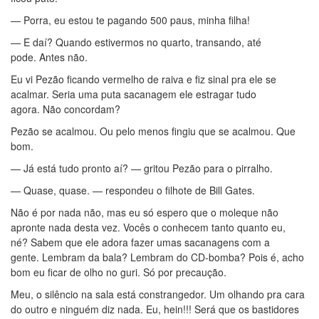
— Porra, eu estou te pagando 500 paus, minha filha!
— E daí? Quando estivermos no quarto, transando, até
pode. Antes não.
Eu vi Pezão ficando vermelho de raiva e fiz sinal pra ele se
acalmar. Seria uma puta sacanagem ele estragar tudo
agora. Não concordam?
Pezão se acalmou. Ou pelo menos fingiu que se acalmou. Que
bom.
— Já está tudo pronto aí? — gritou Pezão para o pirralho.
— Quase, quase. — respondeu o filhote de Bill Gates.
Não é por nada não, mas eu só espero que o moleque não
apronte nada desta vez. Vocês o conhecem tanto quanto eu,
né? Sabem que ele adora fazer umas sacanagens com a
gente. Lembram da bala? Lembram do CD-bomba? Pois é, acho
bom eu ficar de olho no guri. Só por precaução.
Meu, o silêncio na sala está constrangedor. Um olhando pra cara
do outro e ninguém diz nada. Eu, hein!!! Será que os bastidores