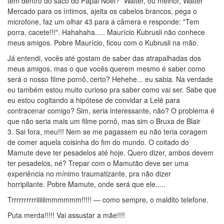
tem dentro do saco do Papai Noel?" Walter, ou melhor, Walter
Mercado para os íntimos, ajeita os cabelos brancos, pega o
microfone, faz um olhar 43 para a câmera e responde: "Tem
porra, cacete!!!". Hahahaha..... Maurício Kubrusli não conhece
meus amigos. Pobre Maurício, ficou com o Kubrusli na mão.
Já entendi, vocês até gostam de saber das atrapalhadas dos
meus amigos, mas o que vocês querem mesmo é saber como
será o nosso filme pornô, certo? Hehehe... eu sabia. Na verdade
eu também estou muito curioso pra saber como vai ser. Sabe que
eu estou cogitando a hipótese de convidar a Lelê para
contracenar comigo? Sim, seria interessante, não? O problema é
que não seria mais um filme pornô, mas sim o Bruxa de Blair
3. Sai fora, meu!!! Nem se me pagassem eu não teria coragem
de comer aquela coisinha do fim do mundo. O coitado do
Mamute deve ter pesadelos até hoje. Quero dizer, ambos devem
ter pesadelos, né? Trepar com o Mamutão deve ser uma
experiência no mínimo traumatizante, pra não dizer
horripilante. Pobre Mamute, onde será que ele.....
Trrrrrrrrrriiiiiimmmmmm!!!!! — como sempre, o maldito telefone.
Puta merda!!!!! Vai assustar a mãe!!!!