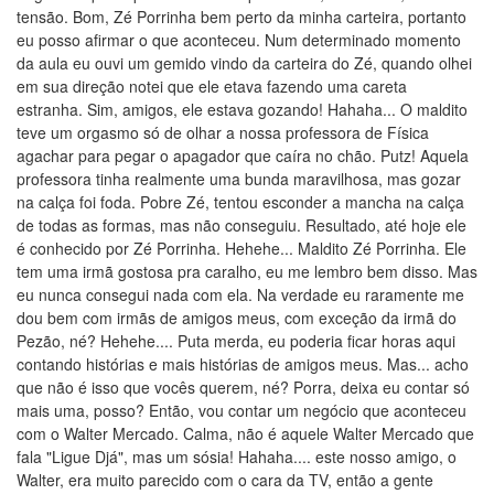
tensão. Bom, Zé Porrinha bem perto da minha carteira, portanto
eu posso afirmar o que aconteceu. Num determinado momento
da aula eu ouvi um gemido vindo da carteira do Zé, quando olhei
em sua direção notei que ele etava fazendo uma careta
estranha. Sim, amigos, ele estava gozando! Hahaha... O maldito
teve um orgasmo só de olhar a nossa professora de Física
agachar para pegar o apagador que caíra no chão. Putz! Aquela
professora tinha realmente uma bunda maravilhosa, mas gozar
na calça foi foda. Pobre Zé, tentou esconder a mancha na calça
de todas as formas, mas não conseguiu. Resultado, até hoje ele
é conhecido por Zé Porrinha. Hehehe... Maldito Zé Porrinha. Ele
tem uma irmã gostosa pra caralho, eu me lembro bem disso. Mas
eu nunca consegui nada com ela. Na verdade eu raramente me
dou bem com irmãs de amigos meus, com exceção da irmã do
Pezão, né? Hehehe.... Puta merda, eu poderia ficar horas aqui
contando histórias e mais histórias de amigos meus. Mas... acho
que não é isso que vocês querem, né? Porra, deixa eu contar só
mais uma, posso? Então, vou contar um negócio que aconteceu
com o Walter Mercado. Calma, não é aquele Walter Mercado que
fala "Ligue Djá", mas um sósia! Hahaha.... este nosso amigo, o
Walter, era muito parecido com o cara da TV, então a gente