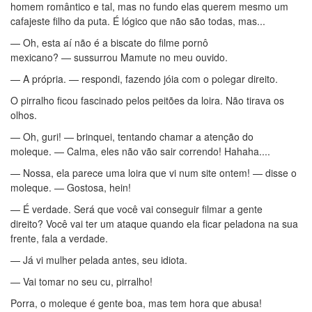
homem romântico e tal, mas no fundo elas querem mesmo um
cafajeste filho da puta. É lógico que não são todas, mas...
— Oh, esta aí não é a biscate do filme pornô
mexicano? — sussurrou Mamute no meu ouvido.
— A própria. — respondi, fazendo jóia com o polegar direito.
O pirralho ficou fascinado pelos peitões da loira. Não tirava os
olhos.
— Oh, guri! — brinquei, tentando chamar a atenção do
moleque. — Calma, eles não vão sair correndo! Hahaha....
— Nossa, ela parece uma loira que vi num site ontem! — disse o
moleque. — Gostosa, hein!
— É verdade. Será que você vai conseguir filmar a gente
direito? Você vai ter um ataque quando ela ficar peladona na sua
frente, fala a verdade.
— Já vi mulher pelada antes, seu idiota.
— Vai tomar no seu cu, pirralho!
Porra, o moleque é gente boa, mas tem hora que abusa!