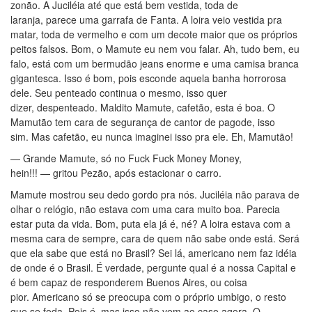
zonão. A Juciléia até que está bem vestida, toda de
laranja, parece uma garrafa de Fanta. A loira veio vestida pra
matar, toda de vermelho e com um decote maior que os próprios
peitos falsos. Bom, o Mamute eu nem vou falar. Ah, tudo bem, eu
falo, está com um bermudão jeans enorme e uma camisa branca
gigantesca. Isso é bom, pois esconde aquela banha horrorosa
dele. Seu penteado continua o mesmo, isso quer
dizer, despenteado. Maldito Mamute, cafetão, esta é boa. O
Mamutão tem cara de segurança de cantor de pagode, isso
sim. Mas cafetão, eu nunca imaginei isso pra ele. Eh, Mamutão!
— Grande Mamute, só no Fuck Fuck Money Money,
hein!!! — gritou Pezão, após estacionar o carro.
Mamute mostrou seu dedo gordo pra nós. Juciléia não parava de
olhar o relógio, não estava com uma cara muito boa. Parecia
estar puta da vida. Bom, puta ela já é, né? A loira estava com a
mesma cara de sempre, cara de quem não sabe onde está. Será
que ela sabe que está no Brasil? Sei lá, americano nem faz idéia
de onde é o Brasil. É verdade, pergunte qual é a nossa Capital e
é bem capaz de responderem Buenos Aires, ou coisa
pior. Americano só se preocupa com o próprio umbigo, o resto
que se foda. Pois é, mas isso não vem ao caso agora. O