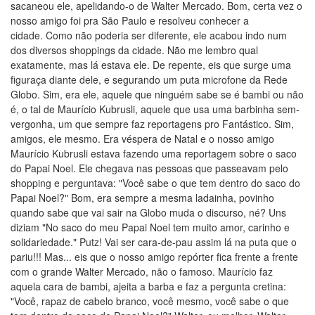
sacaneou ele, apelidando-o de Walter Mercado. Bom, certa vez o
nosso amigo foi pra São Paulo e resolveu conhecer a
cidade. Como não poderia ser diferente, ele acabou indo num
dos diversos shoppings da cidade. Não me lembro qual
exatamente, mas lá estava ele. De repente, eis que surge uma
figuraça diante dele, e segurando um puta microfone da Rede
Globo. Sim, era ele, aquele que ninguém sabe se é bambi ou não
é, o tal de Maurício Kubrusli, aquele que usa uma barbinha sem-
vergonha, um que sempre faz reportagens pro Fantástico. Sim,
amigos, ele mesmo. Era véspera de Natal e o nosso amigo
Maurício Kubrusli estava fazendo uma reportagem sobre o saco
do Papai Noel. Ele chegava nas pessoas que passeavam pelo
shopping e perguntava: "Você sabe o que tem dentro do saco do
Papai Noel?" Bom, era sempre a mesma ladainha, povinho
quando sabe que vai sair na Globo muda o discurso, né? Uns
diziam "No saco do meu Papai Noel tem muito amor, carinho e
solidariedade." Putz! Vai ser cara-de-pau assim lá na puta que o
pariu!!! Mas... eis que o nosso amigo repórter fica frente a frente
com o grande Walter Mercado, não o famoso. Maurício faz
aquela cara de bambi, ajeita a barba e faz a pergunta cretina:
"Você, rapaz de cabelo branco, você mesmo, você sabe o que