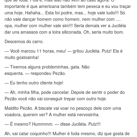
importante é que americana também tem pexeca e eu vou traçar
uma hoje. Hahaha... Esta foi podre, mas... hoje vale tudo!!! Só
não vale dançar homem como homem, nem mulher com ....
opa, mulher com mulher vale sim!!! Seria demais ver a Juciléia
dar uns amassos com a loira siliconada. Oh, seria muito bom.
Descemos do carro.
— Você marcou 11 horas, meu! — gritou Juciléia. Putz! Ela é
muito gostosinha!
— Tivemos alguns probleminhas, gata. Não
esquenta. — respondeu Pezão.
— Eu tenho outro cliente hoje!
— Ah, minha filha, pode cancelar. Depois de sentir o poder do
Pezão você não vai conseguir trepar com outro hoje.
Maldito Pezão. A biscate vai voar no pescoço dele com uma
voadora, querem ver? A mulher está nervosinha.
— É mesmo? Hummmm. — disse Juciléia. Putz!!!
Ah, vai catar coquinho!!! Mulher é foda mesmo, diz que gosta de