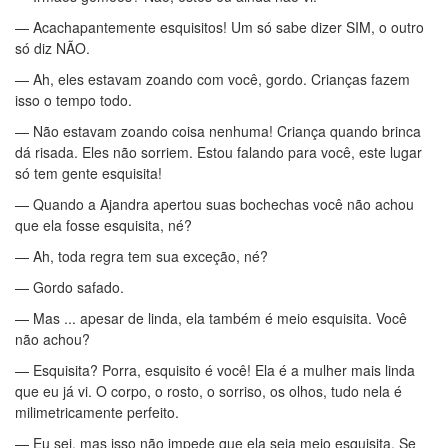
— Acachapantemente esquisitos! Um só sabe dizer SIM, o outro
só diz NÃO.
— Ah, eles estavam zoando com você, gordo. Crianças fazem
isso o tempo todo.
— Não estavam zoando coisa nenhuma! Criança quando brinca
dá risada. Eles não sorriem. Estou falando para você, este lugar
só tem gente esquisita!
— Quando a Ajandra apertou suas bochechas você não achou
que ela fosse esquisita, né?
— Ah, toda regra tem sua exceção, né?
— Gordo safado.
— Mas ... apesar de linda, ela também é meio esquisita. Você
não achou?
— Esquisita? Porra, esquisito é você! Ela é a mulher mais linda
que eu já vi. O corpo, o rosto, o sorriso, os olhos, tudo nela é
milimetricamente perfeito.
— Eu sei, mas isso não impede que ela seja meio esquisita. Se