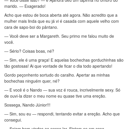
— Você disse isso? — e Ajandra deu um tapinha no ombro do
marido. — Exagerado!
Acho que estou de boca aberta até agora. Não acredito que a
mulher mais linda que eu já vi é casada com aquele velho com
cara de sapo-boi do pântano.
— Você deve ser a Margareth. Seu primo me falou muito de
você.
— Sério? Coisas boas, né?
— Sim, ele é uma graça! E aquelas bochechas gorduchinhas são
tão gostosas! Ai que vontade de ficar o dia todo apertando!
Gordo peçonhento sortudo do caralho. Apertar as minhas
bochechas ninguém quer, né?
— E você é o Nando — sua voz é rouca, incrivelmente sexy. Só
de ouvi-la dizer o meu nome eu quase tive uma ereção.
Sossega, Nando Júnior!!!
— Sim, sou eu — respondi, tentando evitar a ereção. Acho que
consegui.
— Sejam bem-vindos ao nosso lar. Sintam-se em casa.