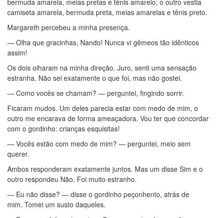
bermuda amarela, meias pretas e tênis amarelo; o outro vestia
camiseta amarela, bermuda preta, meias amarelas e tênis preto.
Margareth percebeu a minha presença.
— Olha que gracinhas, Nando! Nunca vi gêmeos tão idênticos
assim!
Os dois olharam na minha direção. Juro, senti uma sensação
estranha. Não sei exatamente o que foi, mas não gostei.
— Como vocês se chamam? — perguntei, fingindo sorrir.
Ficaram mudos. Um deles parecia estar com medo de mim, o
outro me encarava de forma ameaçadora. Vou ter que concordar
com o gordinho: crianças esquisitas!
— Vocês estão com medo de mim? — perguntei, meio sem
querer.
Ambos responderam exatamente juntos. Mas um disse Sim e o
outro respondeu Não. Foi muito estranho.
— Eu não disse? — disse o gordinho peçonhento, atrás de
mim. Tomei um susto daqueles.