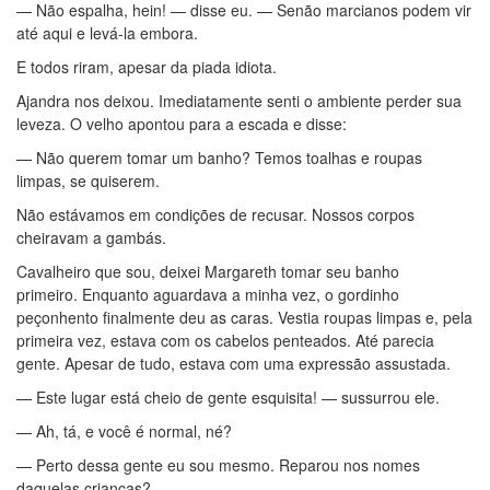
— Não espalha, hein! — disse eu. — Senão marcianos podem vir
até aqui e levá-la embora.
E todos riram, apesar da piada idiota.
Ajandra nos deixou. Imediatamente senti o ambiente perder sua
leveza. O velho apontou para a escada e disse:
— Não querem tomar um banho? Temos toalhas e roupas
limpas, se quiserem.
Não estávamos em condições de recusar. Nossos corpos
cheiravam a gambás.
Cavalheiro que sou, deixei Margareth tomar seu banho
primeiro. Enquanto aguardava a minha vez, o gordinho
peçonhento finalmente deu as caras. Vestia roupas limpas e, pela
primeira vez, estava com os cabelos penteados. Até parecia
gente. Apesar de tudo, estava com uma expressão assustada.
— Este lugar está cheio de gente esquisita! — sussurrou ele.
— Ah, tá, e você é normal, né?
— Perto dessa gente eu sou mesmo. Reparou nos nomes
daquelas crianças?