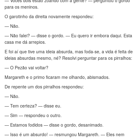
— Vocês dois estão zoando com a gente? — perguntou o gordo
para os meninos.
O garotinho da direita novamente respondeu:
— Não.
— Não falei? — disse o gordo. — Eu quero ir embora daqui. Esta
casa me dá arrepios.
E foi aí que tive uma ideia absurda, mas foda-se, a vida é feita de
ideias absurdas mesmo, né? Resolvi perguntar para os pirralhos:
— O Pezão vai voltar?
Margareth e o primo ficaram me olhando, abismados.
De repente um dos pirralhos respondeu:
— Não.
— Tem certeza? — disse eu.
— Sim — respondeu o outro.
— Estamos fodidos — disse o gordo, desanimado.
— Isso é um absurdo! — resmungou Margareth. — Eles nem