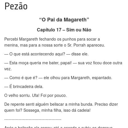
Pezão
“O Pai da Magareth”
Capítulo 17 – Sim ou Não
Percebi Margareth fechando os punhos para socar a
menina, mas para a nossa sorte o Sr. Porrah apareceu.
— O que está acontecendo aqui? — disse ele.
— Esta moça queria me bater, papai! — sua voz ficou doce outra
vez.
— Como é que é? — ele olhou para Margareth, espantado.
— É brincadeira dela.
O velho sorriu. Ufa! Foi por pouco.
De repente senti alguém beliscar a minha bunda. Preciso dizer
quem foi? Sossega, minha filha, isso dá cadeia!
----------------------------------------
Após o beliscão ela correu até a escada e subiu os degraus