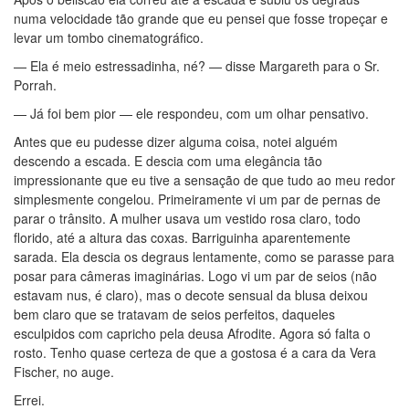
numa velocidade tão grande que eu pensei que fosse tropeçar e
levar um tombo cinematográfico.
— Ela é meio estressadinha, né? — disse Margareth para o Sr.
Porrah.
— Já foi bem pior — ele respondeu, com um olhar pensativo.
Antes que eu pudesse dizer alguma coisa, notei alguém
descendo a escada. E descia com uma elegância tão
impressionante que eu tive a sensação de que tudo ao meu redor
simplesmente congelou. Primeiramente vi um par de pernas de
parar o trânsito. A mulher usava um vestido rosa claro, todo
florido, até a altura das coxas. Barriguinha aparentemente
sarada. Ela descia os degraus lentamente, como se parasse para
posar para câmeras imaginárias. Logo vi um par de seios (não
estavam nus, é claro), mas o decote sensual da blusa deixou
bem claro que se tratavam de seios perfeitos, daqueles
esculpidos com capricho pela deusa Afrodite. Agora só falta o
rosto. Tenho quase certeza de que a gostosa é a cara da Vera
Fischer, no auge.
Errei.