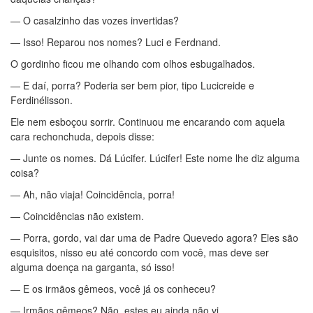
— O casalzinho das vozes invertidas?
— Isso! Reparou nos nomes? Luci e Ferdnand.
O gordinho ficou me olhando com olhos esbugalhados.
— E daí, porra? Poderia ser bem pior, tipo Lucicreide e
Ferdinélisson.
Ele nem esboçou sorrir. Continuou me encarando com aquela
cara rechonchuda, depois disse:
— Junte os nomes. Dá Lúcifer. Lúcifer! Este nome lhe diz alguma
coisa?
— Ah, não viaja! Coincidência, porra!
— Coincidências não existem.
— Porra, gordo, vai dar uma de Padre Quevedo agora? Eles são
esquisitos, nisso eu até concordo com você, mas deve ser
alguma doença na garganta, só isso!
— E os irmãos gêmeos, você já os conheceu?
— Irmãos gêmeos? Não, estes eu ainda não vi.